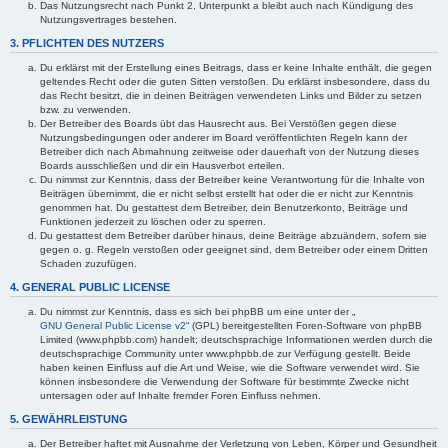
Das Nutzungsrecht nach Punkt 2, Unterpunkt a bleibt auch nach Kündigung des
Nutzungsvertrages bestehen.
3. PFLICHTEN DES NUTZERS
Du erklärst mit der Erstellung eines Beitrags, dass er keine Inhalte enthält, die gegen
geltendes Recht oder die guten Sitten verstoßen. Du erklärst insbesondere, dass du
das Recht besitzt, die in deinen Beiträgen verwendeten Links und Bilder zu setzen
bzw. zu verwenden.
Der Betreiber des Boards übt das Hausrecht aus. Bei Verstößen gegen diese
Nutzungsbedingungen oder anderer im Board veröffentlichten Regeln kann der
Betreiber dich nach Abmahnung zeitweise oder dauerhaft von der Nutzung dieses
Boards ausschließen und dir ein Hausverbot erteilen.
Du nimmst zur Kenntnis, dass der Betreiber keine Verantwortung für die Inhalte von
Beiträgen übernimmt, die er nicht selbst erstellt hat oder die er nicht zur Kenntnis
genommen hat. Du gestattest dem Betreiber, dein Benutzerkonto, Beiträge und
Funktionen jederzeit zu löschen oder zu sperren.
Du gestattest dem Betreiber darüber hinaus, deine Beiträge abzuändern, sofern sie
gegen o. g. Regeln verstoßen oder geeignet sind, dem Betreiber oder einem Dritten
Schaden zuzufügen.
4. GENERAL PUBLIC LICENSE
Du nimmst zur Kenntnis, dass es sich bei phpBB um eine unter der „
GNU General Public License v2
“ (GPL) bereitgestellten Foren-Software von phpBB
Limited (www.phpbb.com) handelt; deutschsprachige Informationen werden durch die
deutschsprachige Community unter www.phpbb.de zur Verfügung gestellt. Beide
haben keinen Einfluss auf die Art und Weise, wie die Software verwendet wird. Sie
können insbesondere die Verwendung der Software für bestimmte Zwecke nicht
untersagen oder auf Inhalte fremder Foren Einfluss nehmen.
5. GEWÄHRLEISTUNG
Der Betreiber haftet mit Ausnahme der Verletzung von Leben, Körper und Gesundheit