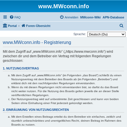
www.MWconn.info
FAQ
Anmelden
MWconn-Wiki
APN-Database
S
Portal
Foren-Übersicht
u
Sprache:
c
www.MWconn.info - Registrierung
h
Mit dem Zugriff auf „www.MWconn.info“ („https://www.mwconn.info“) wird
e
zwischen dir und dem Betreiber ein Vertrag mit folgenden Regelungen
geschlossen:
1. NUTZUNGSVERTRAG
Mit dem Zugriff auf „www.MWconn.info“ (im Folgenden „das Board“) schließt du einen
Nutzungsvertrag mit dem Betreiber des Boards ab (im Folgenden „Betreiber“) und
erklärst dich mit den nachfolgenden Regelungen einverstanden.
Wenn du mit diesen Regelungen nicht einverstanden bist, so darfst du das Board
nicht weiter nutzen. Für die Nutzung des Boards gelten jeweils die an dieser Stelle
veröffentlichten Regelungen.
Der Nutzungsvertrag wird auf unbestimmte Zeit geschlossen und kann von beiden
Seiten ohne Einhaltung einer Frist jederzeit gekündigt werden.
2. EINRÄUMUNG VON NUTZUNGSRECHTEN
Mit dem Erstellen eines Beitrags erteilst du dem Betreiber ein einfaches, zeitlich und
räumlich unbeschränktes und unentgeltliches Recht, deinen Beitrag im Rahmen des
Boards zu nutzen.