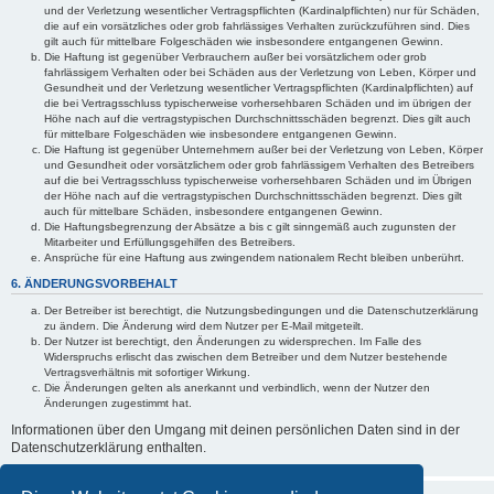
und der Verletzung wesentlicher Vertragspflichten (Kardinalpflichten) nur für Schäden,
die auf ein vorsätzliches oder grob fahrlässiges Verhalten zurückzuführen sind. Dies
gilt auch für mittelbare Folgeschäden wie insbesondere entgangenen Gewinn.
Die Haftung ist gegenüber Verbrauchern außer bei vorsätzlichem oder grob
fahrlässigem Verhalten oder bei Schäden aus der Verletzung von Leben, Körper und
Gesundheit und der Verletzung wesentlicher Vertragspflichten (Kardinalpflichten) auf
die bei Vertragsschluss typischerweise vorhersehbaren Schäden und im übrigen der
Höhe nach auf die vertragstypischen Durchschnittsschäden begrenzt. Dies gilt auch
für mittelbare Folgeschäden wie insbesondere entgangenen Gewinn.
Die Haftung ist gegenüber Unternehmern außer bei der Verletzung von Leben, Körper
und Gesundheit oder vorsätzlichem oder grob fahrlässigem Verhalten des Betreibers
auf die bei Vertragsschluss typischerweise vorhersehbaren Schäden und im Übrigen
der Höhe nach auf die vertragstypischen Durchschnittsschäden begrenzt. Dies gilt
auch für mittelbare Schäden, insbesondere entgangenen Gewinn.
Die Haftungsbegrenzung der Absätze a bis c gilt sinngemäß auch zugunsten der
Mitarbeiter und Erfüllungsgehilfen des Betreibers.
Ansprüche für eine Haftung aus zwingendem nationalem Recht bleiben unberührt.
6. ÄNDERUNGSVORBEHALT
Der Betreiber ist berechtigt, die Nutzungsbedingungen und die Datenschutzerklärung
zu ändern. Die Änderung wird dem Nutzer per E-Mail mitgeteilt.
Der Nutzer ist berechtigt, den Änderungen zu widersprechen. Im Falle des
Widerspruchs erlischt das zwischen dem Betreiber und dem Nutzer bestehende
Vertragsverhältnis mit sofortiger Wirkung.
Die Änderungen gelten als anerkannt und verbindlich, wenn der Nutzer den
Änderungen zugestimmt hat.
Informationen über den Umgang mit deinen persönlichen Daten sind in der
Datenschutzerklärung enthalten.