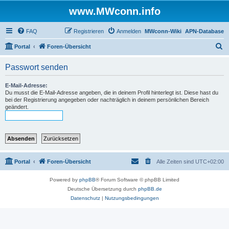
www.MWconn.info
FAQ
Registrieren
Anmelden
MWconn-Wiki
APN-Database
S
Portal
Foren-Übersicht
u
Passwort senden
c
h
E-Mail-Adresse:
Du musst die E-Mail-Adresse angeben, die in deinem Profil hinterlegt ist. Diese hast du
e
bei der Registrierung angegeben oder nachträglich in deinem persönlichen Bereich
geändert.
Portal
Foren-Übersicht
Alle Zeiten sind
UTC+02:00
Powered by
phpBB
® Forum Software © phpBB Limited
Deutsche Übersetzung durch
phpBB.de
Datenschutz
|
Nutzungsbedingungen