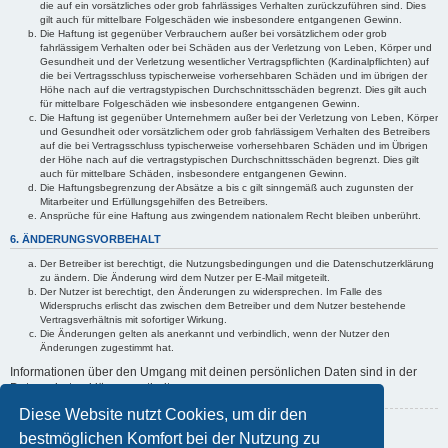
die auf ein vorsätzliches oder grob fahrlässiges Verhalten zurückzuführen sind. Dies
gilt auch für mittelbare Folgeschäden wie insbesondere entgangenen Gewinn.
Die Haftung ist gegenüber Verbrauchern außer bei vorsätzlichem oder grob
fahrlässigem Verhalten oder bei Schäden aus der Verletzung von Leben, Körper und
Gesundheit und der Verletzung wesentlicher Vertragspflichten (Kardinalpflichten) auf
die bei Vertragsschluss typischerweise vorhersehbaren Schäden und im übrigen der
Höhe nach auf die vertragstypischen Durchschnittsschäden begrenzt. Dies gilt auch
für mittelbare Folgeschäden wie insbesondere entgangenen Gewinn.
Die Haftung ist gegenüber Unternehmern außer bei der Verletzung von Leben, Körper
und Gesundheit oder vorsätzlichem oder grob fahrlässigem Verhalten des Betreibers
auf die bei Vertragsschluss typischerweise vorhersehbaren Schäden und im Übrigen
der Höhe nach auf die vertragstypischen Durchschnittsschäden begrenzt. Dies gilt
auch für mittelbare Schäden, insbesondere entgangenen Gewinn.
Die Haftungsbegrenzung der Absätze a bis c gilt sinngemäß auch zugunsten der
Mitarbeiter und Erfüllungsgehilfen des Betreibers.
Ansprüche für eine Haftung aus zwingendem nationalem Recht bleiben unberührt.
6. ÄNDERUNGSVORBEHALT
Der Betreiber ist berechtigt, die Nutzungsbedingungen und die Datenschutzerklärung
zu ändern. Die Änderung wird dem Nutzer per E-Mail mitgeteilt.
Der Nutzer ist berechtigt, den Änderungen zu widersprechen. Im Falle des
Widerspruchs erlischt das zwischen dem Betreiber und dem Nutzer bestehende
Vertragsverhältnis mit sofortiger Wirkung.
Die Änderungen gelten als anerkannt und verbindlich, wenn der Nutzer den
Änderungen zugestimmt hat.
Informationen über den Umgang mit deinen persönlichen Daten sind in der
Datenschutzerklärung enthalten.
Diese Website nutzt Cookies, um dir den
Zurück zur vorherigen Seite
bestmöglichen Komfort bei der Nutzung zu