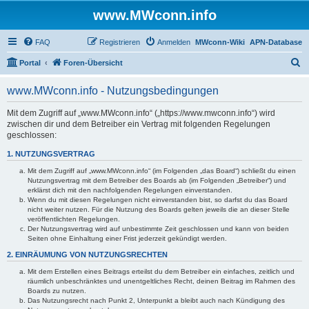
www.MWconn.info
FAQ
Registrieren
Anmelden
MWconn-Wiki
APN-Database
S
Portal
Foren-Übersicht
u
www.MWconn.info - Nutzungsbedingungen
c
h
Mit dem Zugriff auf „www.MWconn.info“ („https://www.mwconn.info“) wird
zwischen dir und dem Betreiber ein Vertrag mit folgenden Regelungen
e
geschlossen:
1. NUTZUNGSVERTRAG
Mit dem Zugriff auf „www.MWconn.info“ (im Folgenden „das Board“) schließt du einen
Nutzungsvertrag mit dem Betreiber des Boards ab (im Folgenden „Betreiber“) und
erklärst dich mit den nachfolgenden Regelungen einverstanden.
Wenn du mit diesen Regelungen nicht einverstanden bist, so darfst du das Board
nicht weiter nutzen. Für die Nutzung des Boards gelten jeweils die an dieser Stelle
veröffentlichten Regelungen.
Der Nutzungsvertrag wird auf unbestimmte Zeit geschlossen und kann von beiden
Seiten ohne Einhaltung einer Frist jederzeit gekündigt werden.
2. EINRÄUMUNG VON NUTZUNGSRECHTEN
Mit dem Erstellen eines Beitrags erteilst du dem Betreiber ein einfaches, zeitlich und
räumlich unbeschränktes und unentgeltliches Recht, deinen Beitrag im Rahmen des
Boards zu nutzen.
Das Nutzungsrecht nach Punkt 2, Unterpunkt a bleibt auch nach Kündigung des