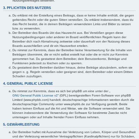
Nutzungsvertrages bestehen.
3. PFLICHTEN DES NUTZERS
Du erklärst mit der Erstellung eines Beitrags, dass er keine Inhalte enthält, die gegen
geltendes Recht oder die guten Sitten verstoßen. Du erklärst insbesondere, dass du
das Recht besitzt, die in deinen Beiträgen verwendeten Links und Bilder zu setzen
bzw. zu verwenden.
Der Betreiber des Boards übt das Hausrecht aus. Bei Verstößen gegen diese
Nutzungsbedingungen oder anderer im Board veröffentlichten Regeln kann der
Betreiber dich nach Abmahnung zeitweise oder dauerhaft von der Nutzung dieses
Boards ausschließen und dir ein Hausverbot erteilen.
Du nimmst zur Kenntnis, dass der Betreiber keine Verantwortung für die Inhalte von
Beiträgen übernimmt, die er nicht selbst erstellt hat oder die er nicht zur Kenntnis
genommen hat. Du gestattest dem Betreiber, dein Benutzerkonto, Beiträge und
Funktionen jederzeit zu löschen oder zu sperren.
Du gestattest dem Betreiber darüber hinaus, deine Beiträge abzuändern, sofern sie
gegen o. g. Regeln verstoßen oder geeignet sind, dem Betreiber oder einem Dritten
Schaden zuzufügen.
4. GENERAL PUBLIC LICENSE
Du nimmst zur Kenntnis, dass es sich bei phpBB um eine unter der „
GNU General Public License v2
“ (GPL) bereitgestellten Foren-Software von phpBB
Limited (www.phpbb.com) handelt; deutschsprachige Informationen werden durch die
deutschsprachige Community unter www.phpbb.de zur Verfügung gestellt. Beide
haben keinen Einfluss auf die Art und Weise, wie die Software verwendet wird. Sie
können insbesondere die Verwendung der Software für bestimmte Zwecke nicht
untersagen oder auf Inhalte fremder Foren Einfluss nehmen.
5. GEWÄHRLEISTUNG
Der Betreiber haftet mit Ausnahme der Verletzung von Leben, Körper und Gesundheit
und der Verletzung wesentlicher Vertragspflichten (Kardinalpflichten) nur für Schäden,