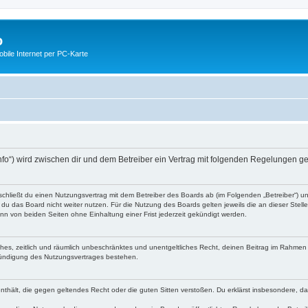
o
ile Internet per PC-Karte
nfo“) wird zwischen dir und dem Betreiber ein Vertrag mit folgenden Regelungen g
schließt du einen Nutzungsvertrag mit dem Betreiber des Boards ab (im Folgenden „Betreiber“) 
du das Board nicht weiter nutzen. Für die Nutzung des Boards gelten jeweils die an dieser Stell
n von beiden Seiten ohne Einhaltung einer Frist jederzeit gekündigt werden.
faches, zeitlich und räumlich unbeschränktes und unentgeltliches Recht, deinen Beitrag im Rahme
Kündigung des Nutzungsvertrages bestehen.
e enthält, die gegen geltendes Recht oder die guten Sitten verstoßen. Du erklärst insbesondere, 