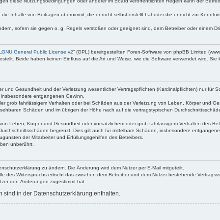
egen diese Nutzungsbedingungen oder anderer im Board veröffentlichten Regeln kann der Betre
die Inhalte von Beiträgen übernimmt, die er nicht selbst erstellt hat oder die er nicht zur Kenn
ndern, sofern sie gegen o. g. Regeln verstoßen oder geeignet sind, dem Betreiber oder einem D
„
GNU General Public License v2
“ (GPL) bereitgestellten Foren-Software von phpBB Limited (ww
ellt. Beide haben keinen Einfluss auf die Art und Weise, wie die Software verwendet wird. Si
 und Gesundheit und der Verletzung wesentlicher Vertragspflichten (Kardinalpflichten) nur für Sc
wie insbesondere entgangenen Gewinn.
der grob fahrlässigem Verhalten oder bei Schäden aus der Verletzung von Leben, Körper und Ges
rhersehbaren Schäden und im übrigen der Höhe nach auf die vertragstypischen Durchschnittsschäde
von Leben, Körper und Gesundheit oder vorsätzlichem oder grob fahrlässigem Verhalten des Betr
Durchschnittsschäden begrenzt. Dies gilt auch für mittelbare Schäden, insbesondere entgangen
gunsten der Mitarbeiter und Erfüllungsgehilfen des Betreibers.
ben unberührt.
enschutzerklärung zu ändern. Die Änderung wird dem Nutzer per E-Mail mitgeteilt.
lle des Widerspruchs erlischt das zwischen dem Betreiber und dem Nutzer bestehende Vertragsverh
utzer den Änderungen zugestimmt hat.
sind in der Datenschutzerklärung enthalten.