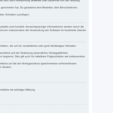
iber dich nach Abmahnung zeitweise oder dauerhaft von der Nutzung
tnis genommen hat. Du gestattest dem Betreiber, dein Benutzerkonto,
ritten Schaden zuzufügen.
w.phpbb.com) handelt; deutschsprachige Informationen werden durch die
e können insbesondere die Verwendung der Software für bestimmte Zwecke
häden, die auf ein vorsätzliches oder grob fahrlässiges Verhalten
undheit und der Verletzung wesentlicher Vertragspflichten
n begrenzt. Dies gilt auch für mittelbare Folgeschäden wie insbesondere
eibers auf die bei Vertragsschluss typischerweise vorhersehbaren
en Gewinn.
ältnis mit sofortiger Wirkung.