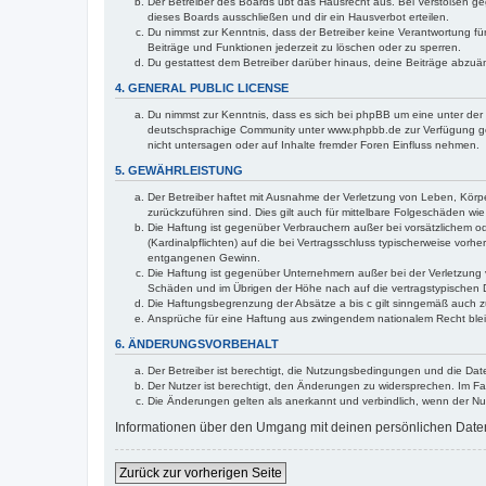
Der Betreiber des Boards übt das Hausrecht aus. Bei Verstößen g
dieses Boards ausschließen und dir ein Hausverbot erteilen.
Du nimmst zur Kenntnis, dass der Betreiber keine Verantwortung für 
Beiträge und Funktionen jederzeit zu löschen oder zu sperren.
Du gestattest dem Betreiber darüber hinaus, deine Beiträge abzuä
4. GENERAL PUBLIC LICENSE
Du nimmst zur Kenntnis, dass es sich bei phpBB um eine unter der 
deutschsprachige Community unter www.phpbb.de zur Verfügung gest
nicht untersagen oder auf Inhalte fremder Foren Einfluss nehmen.
5. GEWÄHRLEISTUNG
Der Betreiber haftet mit Ausnahme der Verletzung von Leben, Körper
zurückzuführen sind. Dies gilt auch für mittelbare Folgeschäden 
Die Haftung ist gegenüber Verbrauchern außer bei vorsätzlichem o
(Kardinalpflichten) auf die bei Vertragsschluss typischerweise vo
entgangenen Gewinn.
Die Haftung ist gegenüber Unternehmern außer bei der Verletzung 
Schäden und im Übrigen der Höhe nach auf die vertragstypischen 
Die Haftungsbegrenzung der Absätze a bis c gilt sinngemäß auch zu
Ansprüche für eine Haftung aus zwingendem nationalem Recht blei
6. ÄNDERUNGSVORBEHALT
Der Betreiber ist berechtigt, die Nutzungsbedingungen und die Dat
Der Nutzer ist berechtigt, den Änderungen zu widersprechen. Im Fa
Die Änderungen gelten als anerkannt und verbindlich, wenn der N
Informationen über den Umgang mit deinen persönlichen Daten 
Zurück zur vorherigen Seite