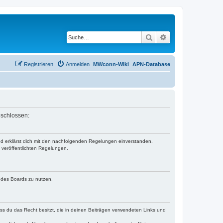
Suche
Erweiterte Suche
Registrieren
Anmelden
MWconn-Wiki
APN-Database
eschlossen:
und erklärst dich mit den nachfolgenden Regelungen einverstanden.
e veröffentlichten Regelungen.
n des Boards zu nutzen.
dass du das Recht besitzt, die in deinen Beiträgen verwendeten Links und