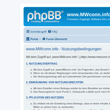
www.MWconn.inf
Freeware Zugangs-Software fürs mob
Schnellzugriff
FAQ
Portal
Foren-Übersicht
www.MWconn.info - Nutzungsbedingungen
Mit dem Zugriff auf „www.MWconn.info“ („https://www.mwconn.i
1. NUTZUNGSVERTRAG
Mit dem Zugriff auf „www.MWconn.info“ (im Folgenden „das Board“) 
Wenn du mit diesen Regelungen nicht einverstanden bist, so darfst 
Der Nutzungsvertrag wird auf unbestimmte Zeit geschlossen und kan
2. EINRÄUMUNG VON NUTZUNGSRECHTEN
Mit dem Erstellen eines Beitrags erteilst du dem Betreiber ein ein
Das Nutzungsrecht nach Punkt 2, Unterpunkt a bleibt auch nach 
3. PFLICHTEN DES NUTZERS
Du erklärst mit der Erstellung eines Beitrags, dass er keine Inhalt
Bilder zu setzen bzw. zu verwenden.