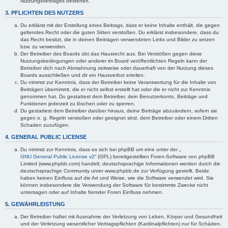
Nutzungsvertrages bestehen.
3. PFLICHTEN DES NUTZERS
Du erklärst mit der Erstellung eines Beitrags, dass er keine Inhalte enthält, die gegen
geltendes Recht oder die guten Sitten verstoßen. Du erklärst insbesondere, dass du
das Recht besitzt, die in deinen Beiträgen verwendeten Links und Bilder zu setzen
bzw. zu verwenden.
Der Betreiber des Boards übt das Hausrecht aus. Bei Verstößen gegen diese
Nutzungsbedingungen oder anderer im Board veröffentlichten Regeln kann der
Betreiber dich nach Abmahnung zeitweise oder dauerhaft von der Nutzung dieses
Boards ausschließen und dir ein Hausverbot erteilen.
Du nimmst zur Kenntnis, dass der Betreiber keine Verantwortung für die Inhalte von
Beiträgen übernimmt, die er nicht selbst erstellt hat oder die er nicht zur Kenntnis
genommen hat. Du gestattest dem Betreiber, dein Benutzerkonto, Beiträge und
Funktionen jederzeit zu löschen oder zu sperren.
Du gestattest dem Betreiber darüber hinaus, deine Beiträge abzuändern, sofern sie
gegen o. g. Regeln verstoßen oder geeignet sind, dem Betreiber oder einem Dritten
Schaden zuzufügen.
4. GENERAL PUBLIC LICENSE
Du nimmst zur Kenntnis, dass es sich bei phpBB um eine unter der „
GNU General Public License v2
“ (GPL) bereitgestellten Foren-Software von phpBB
Limited (www.phpbb.com) handelt; deutschsprachige Informationen werden durch die
deutschsprachige Community unter www.phpbb.de zur Verfügung gestellt. Beide
haben keinen Einfluss auf die Art und Weise, wie die Software verwendet wird. Sie
können insbesondere die Verwendung der Software für bestimmte Zwecke nicht
untersagen oder auf Inhalte fremder Foren Einfluss nehmen.
5. GEWÄHRLEISTUNG
Der Betreiber haftet mit Ausnahme der Verletzung von Leben, Körper und Gesundheit
und der Verletzung wesentlicher Vertragspflichten (Kardinalpflichten) nur für Schäden,