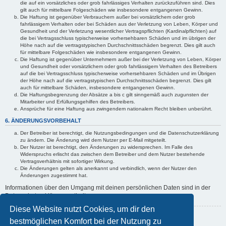
die auf ein vorsätzliches oder grob fahrlässiges Verhalten zurückzuführen sind. Dies
gilt auch für mittelbare Folgeschäden wie insbesondere entgangenen Gewinn.
Die Haftung ist gegenüber Verbrauchern außer bei vorsätzlichem oder grob
fahrlässigem Verhalten oder bei Schäden aus der Verletzung von Leben, Körper und
Gesundheit und der Verletzung wesentlicher Vertragspflichten (Kardinalpflichten) auf
die bei Vertragsschluss typischerweise vorhersehbaren Schäden und im übrigen der
Höhe nach auf die vertragstypischen Durchschnittsschäden begrenzt. Dies gilt auch
für mittelbare Folgeschäden wie insbesondere entgangenen Gewinn.
Die Haftung ist gegenüber Unternehmern außer bei der Verletzung von Leben, Körper
und Gesundheit oder vorsätzlichem oder grob fahrlässigem Verhalten des Betreibers
auf die bei Vertragsschluss typischerweise vorhersehbaren Schäden und im Übrigen
der Höhe nach auf die vertragstypischen Durchschnittsschäden begrenzt. Dies gilt
auch für mittelbare Schäden, insbesondere entgangenen Gewinn.
Die Haftungsbegrenzung der Absätze a bis c gilt sinngemäß auch zugunsten der
Mitarbeiter und Erfüllungsgehilfen des Betreibers.
Ansprüche für eine Haftung aus zwingendem nationalem Recht bleiben unberührt.
6. ÄNDERUNGSVORBEHALT
Der Betreiber ist berechtigt, die Nutzungsbedingungen und die Datenschutzerklärung
zu ändern. Die Änderung wird dem Nutzer per E-Mail mitgeteilt.
Der Nutzer ist berechtigt, den Änderungen zu widersprechen. Im Falle des
Widerspruchs erlischt das zwischen dem Betreiber und dem Nutzer bestehende
Vertragsverhältnis mit sofortiger Wirkung.
Die Änderungen gelten als anerkannt und verbindlich, wenn der Nutzer den
Änderungen zugestimmt hat.
Informationen über den Umgang mit deinen persönlichen Daten sind in der
Datenschutzerklärung enthalten.
Diese Website nutzt Cookies, um dir den
Zurück zur vorherigen Seite
bestmöglichen Komfort bei der Nutzung zu