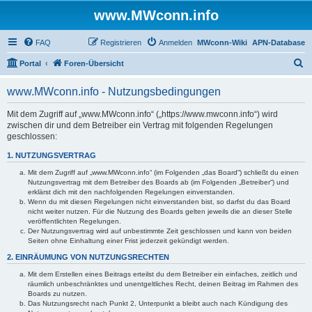
www.MWconn.info
FAQ
Registrieren
Anmelden
MWconn-Wiki
APN-Database
S
Portal
Foren-Übersicht
u
www.MWconn.info - Nutzungsbedingungen
c
h
Mit dem Zugriff auf „www.MWconn.info“ („https://www.mwconn.info“) wird
zwischen dir und dem Betreiber ein Vertrag mit folgenden Regelungen
e
geschlossen:
1. NUTZUNGSVERTRAG
Mit dem Zugriff auf „www.MWconn.info“ (im Folgenden „das Board“) schließt du einen
Nutzungsvertrag mit dem Betreiber des Boards ab (im Folgenden „Betreiber“) und
erklärst dich mit den nachfolgenden Regelungen einverstanden.
Wenn du mit diesen Regelungen nicht einverstanden bist, so darfst du das Board
nicht weiter nutzen. Für die Nutzung des Boards gelten jeweils die an dieser Stelle
veröffentlichten Regelungen.
Der Nutzungsvertrag wird auf unbestimmte Zeit geschlossen und kann von beiden
Seiten ohne Einhaltung einer Frist jederzeit gekündigt werden.
2. EINRÄUMUNG VON NUTZUNGSRECHTEN
Mit dem Erstellen eines Beitrags erteilst du dem Betreiber ein einfaches, zeitlich und
räumlich unbeschränktes und unentgeltliches Recht, deinen Beitrag im Rahmen des
Boards zu nutzen.
Das Nutzungsrecht nach Punkt 2, Unterpunkt a bleibt auch nach Kündigung des