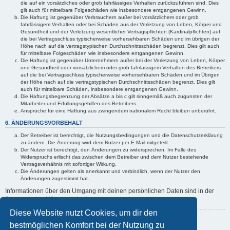
die auf ein vorsätzliches oder grob fahrlässiges Verhalten zurückzuführen sind. Dies
gilt auch für mittelbare Folgeschäden wie insbesondere entgangenen Gewinn.
Die Haftung ist gegenüber Verbrauchern außer bei vorsätzlichem oder grob
fahrlässigem Verhalten oder bei Schäden aus der Verletzung von Leben, Körper und
Gesundheit und der Verletzung wesentlicher Vertragspflichten (Kardinalpflichten) auf
die bei Vertragsschluss typischerweise vorhersehbaren Schäden und im übrigen der
Höhe nach auf die vertragstypischen Durchschnittsschäden begrenzt. Dies gilt auch
für mittelbare Folgeschäden wie insbesondere entgangenen Gewinn.
Die Haftung ist gegenüber Unternehmern außer bei der Verletzung von Leben, Körper
und Gesundheit oder vorsätzlichem oder grob fahrlässigem Verhalten des Betreibers
auf die bei Vertragsschluss typischerweise vorhersehbaren Schäden und im Übrigen
der Höhe nach auf die vertragstypischen Durchschnittsschäden begrenzt. Dies gilt
auch für mittelbare Schäden, insbesondere entgangenen Gewinn.
Die Haftungsbegrenzung der Absätze a bis c gilt sinngemäß auch zugunsten der
Mitarbeiter und Erfüllungsgehilfen des Betreibers.
Ansprüche für eine Haftung aus zwingendem nationalem Recht bleiben unberührt.
6. ÄNDERUNGSVORBEHALT
Der Betreiber ist berechtigt, die Nutzungsbedingungen und die Datenschutzerklärung
zu ändern. Die Änderung wird dem Nutzer per E-Mail mitgeteilt.
Der Nutzer ist berechtigt, den Änderungen zu widersprechen. Im Falle des
Widerspruchs erlischt das zwischen dem Betreiber und dem Nutzer bestehende
Vertragsverhältnis mit sofortiger Wirkung.
Die Änderungen gelten als anerkannt und verbindlich, wenn der Nutzer den
Änderungen zugestimmt hat.
Informationen über den Umgang mit deinen persönlichen Daten sind in der
Datenschutzerklärung enthalten.
Diese Website nutzt Cookies, um dir den
Zurück zur vorherigen Seite
bestmöglichen Komfort bei der Nutzung zu