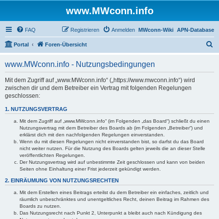
www.MWconn.info
FAQ
Registrieren
Anmelden
MWconn-Wiki
APN-Database
S
Portal
Foren-Übersicht
u
www.MWconn.info - Nutzungsbedingungen
c
h
Mit dem Zugriff auf „www.MWconn.info“ („https://www.mwconn.info“) wird
zwischen dir und dem Betreiber ein Vertrag mit folgenden Regelungen
e
geschlossen:
1. NUTZUNGSVERTRAG
Mit dem Zugriff auf „www.MWconn.info“ (im Folgenden „das Board“) schließt du einen
Nutzungsvertrag mit dem Betreiber des Boards ab (im Folgenden „Betreiber“) und
erklärst dich mit den nachfolgenden Regelungen einverstanden.
Wenn du mit diesen Regelungen nicht einverstanden bist, so darfst du das Board
nicht weiter nutzen. Für die Nutzung des Boards gelten jeweils die an dieser Stelle
veröffentlichten Regelungen.
Der Nutzungsvertrag wird auf unbestimmte Zeit geschlossen und kann von beiden
Seiten ohne Einhaltung einer Frist jederzeit gekündigt werden.
2. EINRÄUMUNG VON NUTZUNGSRECHTEN
Mit dem Erstellen eines Beitrags erteilst du dem Betreiber ein einfaches, zeitlich und
räumlich unbeschränktes und unentgeltliches Recht, deinen Beitrag im Rahmen des
Boards zu nutzen.
Das Nutzungsrecht nach Punkt 2, Unterpunkt a bleibt auch nach Kündigung des