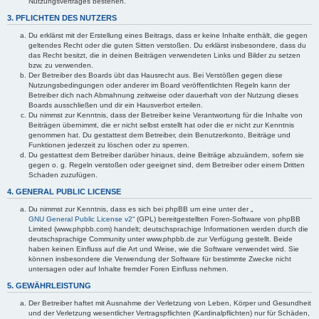
Nutzungsvertrages bestehen.
3. PFLICHTEN DES NUTZERS
Du erklärst mit der Erstellung eines Beitrags, dass er keine Inhalte enthält, die gegen
geltendes Recht oder die guten Sitten verstoßen. Du erklärst insbesondere, dass du
das Recht besitzt, die in deinen Beiträgen verwendeten Links und Bilder zu setzen
bzw. zu verwenden.
Der Betreiber des Boards übt das Hausrecht aus. Bei Verstößen gegen diese
Nutzungsbedingungen oder anderer im Board veröffentlichten Regeln kann der
Betreiber dich nach Abmahnung zeitweise oder dauerhaft von der Nutzung dieses
Boards ausschließen und dir ein Hausverbot erteilen.
Du nimmst zur Kenntnis, dass der Betreiber keine Verantwortung für die Inhalte von
Beiträgen übernimmt, die er nicht selbst erstellt hat oder die er nicht zur Kenntnis
genommen hat. Du gestattest dem Betreiber, dein Benutzerkonto, Beiträge und
Funktionen jederzeit zu löschen oder zu sperren.
Du gestattest dem Betreiber darüber hinaus, deine Beiträge abzuändern, sofern sie
gegen o. g. Regeln verstoßen oder geeignet sind, dem Betreiber oder einem Dritten
Schaden zuzufügen.
4. GENERAL PUBLIC LICENSE
Du nimmst zur Kenntnis, dass es sich bei phpBB um eine unter der „
GNU General Public License v2
“ (GPL) bereitgestellten Foren-Software von phpBB
Limited (www.phpbb.com) handelt; deutschsprachige Informationen werden durch die
deutschsprachige Community unter www.phpbb.de zur Verfügung gestellt. Beide
haben keinen Einfluss auf die Art und Weise, wie die Software verwendet wird. Sie
können insbesondere die Verwendung der Software für bestimmte Zwecke nicht
untersagen oder auf Inhalte fremder Foren Einfluss nehmen.
5. GEWÄHRLEISTUNG
Der Betreiber haftet mit Ausnahme der Verletzung von Leben, Körper und Gesundheit
und der Verletzung wesentlicher Vertragspflichten (Kardinalpflichten) nur für Schäden,