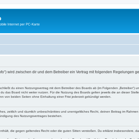
o
ile Internet per PC-Karte
nfo“) wird zwischen dir und dem Betreiber ein Vertrag mit folgenden Regelungen g
schließt du einen Nutzungsvertrag mit dem Betreiber des Boards ab (im Folgenden „Betreiber“) 
du das Board nicht weiter nutzen. Für die Nutzung des Boards gelten jeweils die an dieser Stell
n von beiden Seiten ohne Einhaltung einer Frist jederzeit gekündigt werden.
faches, zeitlich und räumlich unbeschränktes und unentgeltliches Recht, deinen Beitrag im Rahme
Kündigung des Nutzungsvertrages bestehen.
e enthält, die gegen geltendes Recht oder die guten Sitten verstoßen. Du erklärst insbesondere, 