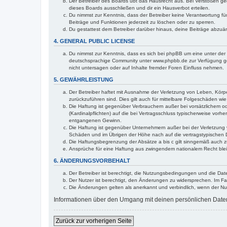
Der Betreiber des Boards übt das Hausrecht aus. Bei Verstößen g
dieses Boards ausschließen und dir ein Hausverbot erteilen.
Du nimmst zur Kenntnis, dass der Betreiber keine Verantwortung für 
Beiträge und Funktionen jederzeit zu löschen oder zu sperren.
Du gestattest dem Betreiber darüber hinaus, deine Beiträge abzuä
4. GENERAL PUBLIC LICENSE
Du nimmst zur Kenntnis, dass es sich bei phpBB um eine unter der 
deutschsprachige Community unter www.phpbb.de zur Verfügung gest
nicht untersagen oder auf Inhalte fremder Foren Einfluss nehmen.
5. GEWÄHRLEISTUNG
Der Betreiber haftet mit Ausnahme der Verletzung von Leben, Körper
zurückzuführen sind. Dies gilt auch für mittelbare Folgeschäden 
Die Haftung ist gegenüber Verbrauchern außer bei vorsätzlichem o
(Kardinalpflichten) auf die bei Vertragsschluss typischerweise vo
entgangenen Gewinn.
Die Haftung ist gegenüber Unternehmern außer bei der Verletzung 
Schäden und im Übrigen der Höhe nach auf die vertragstypischen 
Die Haftungsbegrenzung der Absätze a bis c gilt sinngemäß auch zu
Ansprüche für eine Haftung aus zwingendem nationalem Recht blei
6. ÄNDERUNGSVORBEHALT
Der Betreiber ist berechtigt, die Nutzungsbedingungen und die Dat
Der Nutzer ist berechtigt, den Änderungen zu widersprechen. Im Fa
Die Änderungen gelten als anerkannt und verbindlich, wenn der N
Informationen über den Umgang mit deinen persönlichen Daten 
Zurück zur vorherigen Seite