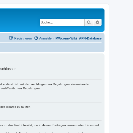
Suche
Erweiterte Suche
Registrieren
Anmelden
MWconn-Wiki
APN-Database
eschlossen:
und erklärst dich mit den nachfolgenden Regelungen einverstanden.
e veröffentlichten Regelungen.
n des Boards zu nutzen.
dass du das Recht besitzt, die in deinen Beiträgen verwendeten Links und