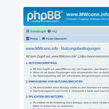
www.MWconn.inf
Freeware Zugangs-Software fürs mob
Schnellzugriff
FAQ
Portal
Foren-Übersicht
www.MWconn.info - Nutzungsbedingungen
Mit dem Zugriff auf „www.MWconn.info“ („https://www.mwconn.i
1. NUTZUNGSVERTRAG
Mit dem Zugriff auf „www.MWconn.info“ (im Folgenden „das Board“) 
Wenn du mit diesen Regelungen nicht einverstanden bist, so darfst 
Der Nutzungsvertrag wird auf unbestimmte Zeit geschlossen und kan
2. EINRÄUMUNG VON NUTZUNGSRECHTEN
Mit dem Erstellen eines Beitrags erteilst du dem Betreiber ein ein
Das Nutzungsrecht nach Punkt 2, Unterpunkt a bleibt auch nach 
3. PFLICHTEN DES NUTZERS
Du erklärst mit der Erstellung eines Beitrags, dass er keine Inhalt
Bilder zu setzen bzw. zu verwenden.