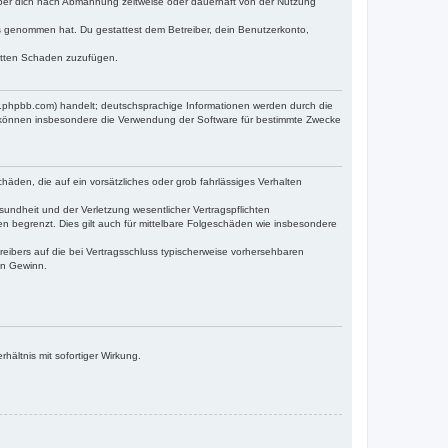
iber dich nach Abmahnung zeitweise oder dauerhaft von der Nutzung
tnis genommen hat. Du gestattest dem Betreiber, dein Benutzerkonto,
ritten Schaden zuzufügen.
w.phpbb.com) handelt; deutschsprachige Informationen werden durch die
e können insbesondere die Verwendung der Software für bestimmte Zwecke
häden, die auf ein vorsätzliches oder grob fahrlässiges Verhalten
undheit und der Verletzung wesentlicher Vertragspflichten
n begrenzt. Dies gilt auch für mittelbare Folgeschäden wie insbesondere
eibers auf die bei Vertragsschluss typischerweise vorhersehbaren
en Gewinn.
ältnis mit sofortiger Wirkung.