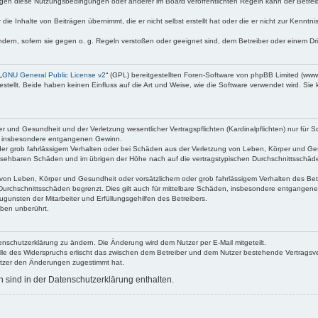
egen diese Nutzungsbedingungen oder anderer im Board veröffentlichten Regeln kann der Betre
die Inhalte von Beiträgen übernimmt, die er nicht selbst erstellt hat oder die er nicht zur Kenn
ndern, sofern sie gegen o. g. Regeln verstoßen oder geeignet sind, dem Betreiber oder einem D
„
GNU General Public License v2
“ (GPL) bereitgestellten Foren-Software von phpBB Limited (ww
ellt. Beide haben keinen Einfluss auf die Art und Weise, wie die Software verwendet wird. Si
 und Gesundheit und der Verletzung wesentlicher Vertragspflichten (Kardinalpflichten) nur für Sc
wie insbesondere entgangenen Gewinn.
der grob fahrlässigem Verhalten oder bei Schäden aus der Verletzung von Leben, Körper und Ges
rhersehbaren Schäden und im übrigen der Höhe nach auf die vertragstypischen Durchschnittsschäde
von Leben, Körper und Gesundheit oder vorsätzlichem oder grob fahrlässigem Verhalten des Betr
Durchschnittsschäden begrenzt. Dies gilt auch für mittelbare Schäden, insbesondere entgangen
gunsten der Mitarbeiter und Erfüllungsgehilfen des Betreibers.
ben unberührt.
enschutzerklärung zu ändern. Die Änderung wird dem Nutzer per E-Mail mitgeteilt.
lle des Widerspruchs erlischt das zwischen dem Betreiber und dem Nutzer bestehende Vertragsverh
utzer den Änderungen zugestimmt hat.
sind in der Datenschutzerklärung enthalten.