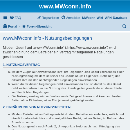
www.MWconn.info
FAQ
Registrieren
Anmelden
MWconn-Wiki
APN-Database
S
Portal
Foren-Übersicht
u
www.MWconn.info - Nutzungsbedingungen
c
h
Mit dem Zugriff auf „www.MWconn.info“ („https://www.mwconn.info“) wird
zwischen dir und dem Betreiber ein Vertrag mit folgenden Regelungen
e
geschlossen:
1. NUTZUNGSVERTRAG
Mit dem Zugriff auf „www.MWconn.info“ (im Folgenden „das Board“) schließt du einen
Nutzungsvertrag mit dem Betreiber des Boards ab (im Folgenden „Betreiber“) und
erklärst dich mit den nachfolgenden Regelungen einverstanden.
Wenn du mit diesen Regelungen nicht einverstanden bist, so darfst du das Board
nicht weiter nutzen. Für die Nutzung des Boards gelten jeweils die an dieser Stelle
veröffentlichten Regelungen.
Der Nutzungsvertrag wird auf unbestimmte Zeit geschlossen und kann von beiden
Seiten ohne Einhaltung einer Frist jederzeit gekündigt werden.
2. EINRÄUMUNG VON NUTZUNGSRECHTEN
Mit dem Erstellen eines Beitrags erteilst du dem Betreiber ein einfaches, zeitlich und
räumlich unbeschränktes und unentgeltliches Recht, deinen Beitrag im Rahmen des
Boards zu nutzen.
Das Nutzungsrecht nach Punkt 2, Unterpunkt a bleibt auch nach Kündigung des