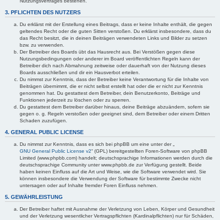
Nutzungsvertrages bestehen.
3. PFLICHTEN DES NUTZERS
Du erklärst mit der Erstellung eines Beitrags, dass er keine Inhalte enthält, die gegen
geltendes Recht oder die guten Sitten verstoßen. Du erklärst insbesondere, dass du
das Recht besitzt, die in deinen Beiträgen verwendeten Links und Bilder zu setzen
bzw. zu verwenden.
Der Betreiber des Boards übt das Hausrecht aus. Bei Verstößen gegen diese
Nutzungsbedingungen oder anderer im Board veröffentlichten Regeln kann der
Betreiber dich nach Abmahnung zeitweise oder dauerhaft von der Nutzung dieses
Boards ausschließen und dir ein Hausverbot erteilen.
Du nimmst zur Kenntnis, dass der Betreiber keine Verantwortung für die Inhalte von
Beiträgen übernimmt, die er nicht selbst erstellt hat oder die er nicht zur Kenntnis
genommen hat. Du gestattest dem Betreiber, dein Benutzerkonto, Beiträge und
Funktionen jederzeit zu löschen oder zu sperren.
Du gestattest dem Betreiber darüber hinaus, deine Beiträge abzuändern, sofern sie
gegen o. g. Regeln verstoßen oder geeignet sind, dem Betreiber oder einem Dritten
Schaden zuzufügen.
4. GENERAL PUBLIC LICENSE
Du nimmst zur Kenntnis, dass es sich bei phpBB um eine unter der „
GNU General Public License v2
“ (GPL) bereitgestellten Foren-Software von phpBB
Limited (www.phpbb.com) handelt; deutschsprachige Informationen werden durch die
deutschsprachige Community unter www.phpbb.de zur Verfügung gestellt. Beide
haben keinen Einfluss auf die Art und Weise, wie die Software verwendet wird. Sie
können insbesondere die Verwendung der Software für bestimmte Zwecke nicht
untersagen oder auf Inhalte fremder Foren Einfluss nehmen.
5. GEWÄHRLEISTUNG
Der Betreiber haftet mit Ausnahme der Verletzung von Leben, Körper und Gesundheit
und der Verletzung wesentlicher Vertragspflichten (Kardinalpflichten) nur für Schäden,