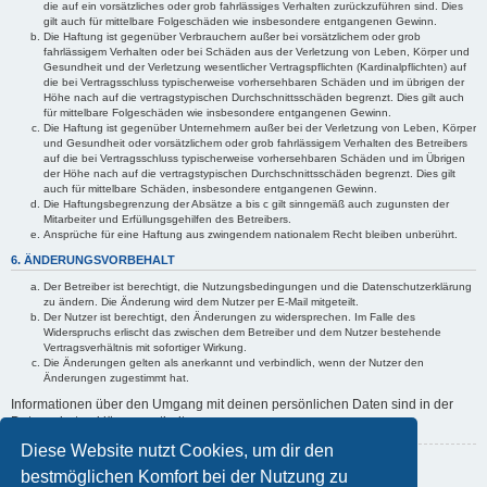
die auf ein vorsätzliches oder grob fahrlässiges Verhalten zurückzuführen sind. Dies
gilt auch für mittelbare Folgeschäden wie insbesondere entgangenen Gewinn.
Die Haftung ist gegenüber Verbrauchern außer bei vorsätzlichem oder grob
fahrlässigem Verhalten oder bei Schäden aus der Verletzung von Leben, Körper und
Gesundheit und der Verletzung wesentlicher Vertragspflichten (Kardinalpflichten) auf
die bei Vertragsschluss typischerweise vorhersehbaren Schäden und im übrigen der
Höhe nach auf die vertragstypischen Durchschnittsschäden begrenzt. Dies gilt auch
für mittelbare Folgeschäden wie insbesondere entgangenen Gewinn.
Die Haftung ist gegenüber Unternehmern außer bei der Verletzung von Leben, Körper
und Gesundheit oder vorsätzlichem oder grob fahrlässigem Verhalten des Betreibers
auf die bei Vertragsschluss typischerweise vorhersehbaren Schäden und im Übrigen
der Höhe nach auf die vertragstypischen Durchschnittsschäden begrenzt. Dies gilt
auch für mittelbare Schäden, insbesondere entgangenen Gewinn.
Die Haftungsbegrenzung der Absätze a bis c gilt sinngemäß auch zugunsten der
Mitarbeiter und Erfüllungsgehilfen des Betreibers.
Ansprüche für eine Haftung aus zwingendem nationalem Recht bleiben unberührt.
6. ÄNDERUNGSVORBEHALT
Der Betreiber ist berechtigt, die Nutzungsbedingungen und die Datenschutzerklärung
zu ändern. Die Änderung wird dem Nutzer per E-Mail mitgeteilt.
Der Nutzer ist berechtigt, den Änderungen zu widersprechen. Im Falle des
Widerspruchs erlischt das zwischen dem Betreiber und dem Nutzer bestehende
Vertragsverhältnis mit sofortiger Wirkung.
Die Änderungen gelten als anerkannt und verbindlich, wenn der Nutzer den
Änderungen zugestimmt hat.
Informationen über den Umgang mit deinen persönlichen Daten sind in der
Datenschutzerklärung enthalten.
Diese Website nutzt Cookies, um dir den
Zurück zur vorherigen Seite
bestmöglichen Komfort bei der Nutzung zu