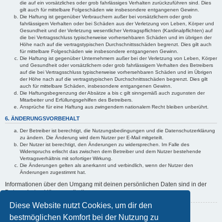
die auf ein vorsätzliches oder grob fahrlässiges Verhalten zurückzuführen sind. Dies
gilt auch für mittelbare Folgeschäden wie insbesondere entgangenen Gewinn.
Die Haftung ist gegenüber Verbrauchern außer bei vorsätzlichem oder grob
fahrlässigem Verhalten oder bei Schäden aus der Verletzung von Leben, Körper und
Gesundheit und der Verletzung wesentlicher Vertragspflichten (Kardinalpflichten) auf
die bei Vertragsschluss typischerweise vorhersehbaren Schäden und im übrigen der
Höhe nach auf die vertragstypischen Durchschnittsschäden begrenzt. Dies gilt auch
für mittelbare Folgeschäden wie insbesondere entgangenen Gewinn.
Die Haftung ist gegenüber Unternehmern außer bei der Verletzung von Leben, Körper
und Gesundheit oder vorsätzlichem oder grob fahrlässigem Verhalten des Betreibers
auf die bei Vertragsschluss typischerweise vorhersehbaren Schäden und im Übrigen
der Höhe nach auf die vertragstypischen Durchschnittsschäden begrenzt. Dies gilt
auch für mittelbare Schäden, insbesondere entgangenen Gewinn.
Die Haftungsbegrenzung der Absätze a bis c gilt sinngemäß auch zugunsten der
Mitarbeiter und Erfüllungsgehilfen des Betreibers.
Ansprüche für eine Haftung aus zwingendem nationalem Recht bleiben unberührt.
6. ÄNDERUNGSVORBEHALT
Der Betreiber ist berechtigt, die Nutzungsbedingungen und die Datenschutzerklärung
zu ändern. Die Änderung wird dem Nutzer per E-Mail mitgeteilt.
Der Nutzer ist berechtigt, den Änderungen zu widersprechen. Im Falle des
Widerspruchs erlischt das zwischen dem Betreiber und dem Nutzer bestehende
Vertragsverhältnis mit sofortiger Wirkung.
Die Änderungen gelten als anerkannt und verbindlich, wenn der Nutzer den
Änderungen zugestimmt hat.
Informationen über den Umgang mit deinen persönlichen Daten sind in der
Datenschutzerklärung enthalten.
Diese Website nutzt Cookies, um dir den
Zurück zur vorherigen Seite
bestmöglichen Komfort bei der Nutzung zu