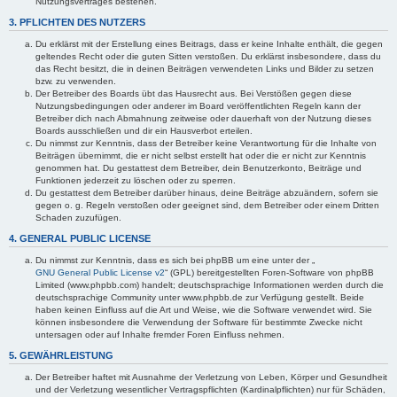
Nutzungsvertrages bestehen.
3. PFLICHTEN DES NUTZERS
Du erklärst mit der Erstellung eines Beitrags, dass er keine Inhalte enthält, die gegen
geltendes Recht oder die guten Sitten verstoßen. Du erklärst insbesondere, dass du
das Recht besitzt, die in deinen Beiträgen verwendeten Links und Bilder zu setzen
bzw. zu verwenden.
Der Betreiber des Boards übt das Hausrecht aus. Bei Verstößen gegen diese
Nutzungsbedingungen oder anderer im Board veröffentlichten Regeln kann der
Betreiber dich nach Abmahnung zeitweise oder dauerhaft von der Nutzung dieses
Boards ausschließen und dir ein Hausverbot erteilen.
Du nimmst zur Kenntnis, dass der Betreiber keine Verantwortung für die Inhalte von
Beiträgen übernimmt, die er nicht selbst erstellt hat oder die er nicht zur Kenntnis
genommen hat. Du gestattest dem Betreiber, dein Benutzerkonto, Beiträge und
Funktionen jederzeit zu löschen oder zu sperren.
Du gestattest dem Betreiber darüber hinaus, deine Beiträge abzuändern, sofern sie
gegen o. g. Regeln verstoßen oder geeignet sind, dem Betreiber oder einem Dritten
Schaden zuzufügen.
4. GENERAL PUBLIC LICENSE
Du nimmst zur Kenntnis, dass es sich bei phpBB um eine unter der „
GNU General Public License v2
“ (GPL) bereitgestellten Foren-Software von phpBB
Limited (www.phpbb.com) handelt; deutschsprachige Informationen werden durch die
deutschsprachige Community unter www.phpbb.de zur Verfügung gestellt. Beide
haben keinen Einfluss auf die Art und Weise, wie die Software verwendet wird. Sie
können insbesondere die Verwendung der Software für bestimmte Zwecke nicht
untersagen oder auf Inhalte fremder Foren Einfluss nehmen.
5. GEWÄHRLEISTUNG
Der Betreiber haftet mit Ausnahme der Verletzung von Leben, Körper und Gesundheit
und der Verletzung wesentlicher Vertragspflichten (Kardinalpflichten) nur für Schäden,