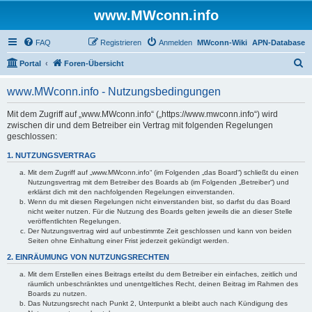
www.MWconn.info
FAQ
Registrieren
Anmelden
MWconn-Wiki
APN-Database
S
Portal
Foren-Übersicht
u
www.MWconn.info - Nutzungsbedingungen
c
h
Mit dem Zugriff auf „www.MWconn.info“ („https://www.mwconn.info“) wird
zwischen dir und dem Betreiber ein Vertrag mit folgenden Regelungen
e
geschlossen:
1. NUTZUNGSVERTRAG
Mit dem Zugriff auf „www.MWconn.info“ (im Folgenden „das Board“) schließt du einen
Nutzungsvertrag mit dem Betreiber des Boards ab (im Folgenden „Betreiber“) und
erklärst dich mit den nachfolgenden Regelungen einverstanden.
Wenn du mit diesen Regelungen nicht einverstanden bist, so darfst du das Board
nicht weiter nutzen. Für die Nutzung des Boards gelten jeweils die an dieser Stelle
veröffentlichten Regelungen.
Der Nutzungsvertrag wird auf unbestimmte Zeit geschlossen und kann von beiden
Seiten ohne Einhaltung einer Frist jederzeit gekündigt werden.
2. EINRÄUMUNG VON NUTZUNGSRECHTEN
Mit dem Erstellen eines Beitrags erteilst du dem Betreiber ein einfaches, zeitlich und
räumlich unbeschränktes und unentgeltliches Recht, deinen Beitrag im Rahmen des
Boards zu nutzen.
Das Nutzungsrecht nach Punkt 2, Unterpunkt a bleibt auch nach Kündigung des