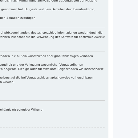
iber dich nach Abmahnung zeitweise oder dauerhaft von der Nutzung
tnis genommen hat. Du gestattest dem Betreiber, dein Benutzerkonto,
ritten Schaden zuzufügen.
w.phpbb.com) handelt; deutschsprachige Informationen werden durch die
e können insbesondere die Verwendung der Software für bestimmte Zwecke
häden, die auf ein vorsätzliches oder grob fahrlässiges Verhalten
undheit und der Verletzung wesentlicher Vertragspflichten
n begrenzt. Dies gilt auch für mittelbare Folgeschäden wie insbesondere
eibers auf die bei Vertragsschluss typischerweise vorhersehbaren
en Gewinn.
ältnis mit sofortiger Wirkung.