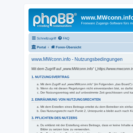
www.MWconn.inf
Freeware Zugangs-Software fürs mob
Schnellzugriff
FAQ
Portal
Foren-Übersicht
www.MWconn.info - Nutzungsbedingungen
Mit dem Zugriff auf „www.MWconn.info“ („https://www.mwconn.i
1. NUTZUNGSVERTRAG
Mit dem Zugriff auf „www.MWconn.info“ (im Folgenden „das Board“) 
Wenn du mit diesen Regelungen nicht einverstanden bist, so darfst 
Der Nutzungsvertrag wird auf unbestimmte Zeit geschlossen und kan
2. EINRÄUMUNG VON NUTZUNGSRECHTEN
Mit dem Erstellen eines Beitrags erteilst du dem Betreiber ein ein
Das Nutzungsrecht nach Punkt 2, Unterpunkt a bleibt auch nach 
3. PFLICHTEN DES NUTZERS
Du erklärst mit der Erstellung eines Beitrags, dass er keine Inhalt
Bilder zu setzen bzw. zu verwenden.