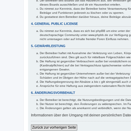
Der Betreiber des Boards übt das Hausrecht aus. Bei Verstößen g
dieses Boards ausschließen und dir ein Hausverbot erteilen.
Du nimmst zur Kenntnis, dass der Betreiber keine Verantwortung für 
Beiträge und Funktionen jederzeit zu löschen oder zu sperren.
Du gestattest dem Betreiber darüber hinaus, deine Beiträge abzuä
4. GENERAL PUBLIC LICENSE
Du nimmst zur Kenntnis, dass es sich bei phpBB um eine unter der 
deutschsprachige Community unter www.phpbb.de zur Verfügung gest
nicht untersagen oder auf Inhalte fremder Foren Einfluss nehmen.
5. GEWÄHRLEISTUNG
Der Betreiber haftet mit Ausnahme der Verletzung von Leben, Körper
zurückzuführen sind. Dies gilt auch für mittelbare Folgeschäden 
Die Haftung ist gegenüber Verbrauchern außer bei vorsätzlichem o
(Kardinalpflichten) auf die bei Vertragsschluss typischerweise vo
entgangenen Gewinn.
Die Haftung ist gegenüber Unternehmern außer bei der Verletzung 
Schäden und im Übrigen der Höhe nach auf die vertragstypischen 
Die Haftungsbegrenzung der Absätze a bis c gilt sinngemäß auch zu
Ansprüche für eine Haftung aus zwingendem nationalem Recht blei
6. ÄNDERUNGSVORBEHALT
Der Betreiber ist berechtigt, die Nutzungsbedingungen und die Dat
Der Nutzer ist berechtigt, den Änderungen zu widersprechen. Im Fa
Die Änderungen gelten als anerkannt und verbindlich, wenn der N
Informationen über den Umgang mit deinen persönlichen Daten 
Zurück zur vorherigen Seite