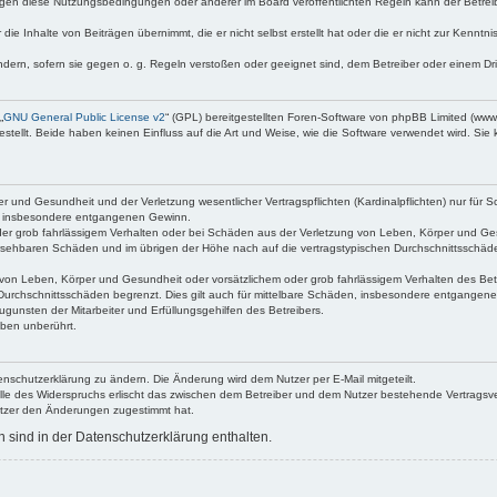
egen diese Nutzungsbedingungen oder anderer im Board veröffentlichten Regeln kann der Betre
die Inhalte von Beiträgen übernimmt, die er nicht selbst erstellt hat oder die er nicht zur Kenn
ndern, sofern sie gegen o. g. Regeln verstoßen oder geeignet sind, dem Betreiber oder einem D
„
GNU General Public License v2
“ (GPL) bereitgestellten Foren-Software von phpBB Limited (ww
ellt. Beide haben keinen Einfluss auf die Art und Weise, wie die Software verwendet wird. Si
 und Gesundheit und der Verletzung wesentlicher Vertragspflichten (Kardinalpflichten) nur für Sc
wie insbesondere entgangenen Gewinn.
der grob fahrlässigem Verhalten oder bei Schäden aus der Verletzung von Leben, Körper und Ges
rhersehbaren Schäden und im übrigen der Höhe nach auf die vertragstypischen Durchschnittsschäde
von Leben, Körper und Gesundheit oder vorsätzlichem oder grob fahrlässigem Verhalten des Betr
Durchschnittsschäden begrenzt. Dies gilt auch für mittelbare Schäden, insbesondere entgangen
gunsten der Mitarbeiter und Erfüllungsgehilfen des Betreibers.
ben unberührt.
enschutzerklärung zu ändern. Die Änderung wird dem Nutzer per E-Mail mitgeteilt.
lle des Widerspruchs erlischt das zwischen dem Betreiber und dem Nutzer bestehende Vertragsverh
utzer den Änderungen zugestimmt hat.
sind in der Datenschutzerklärung enthalten.