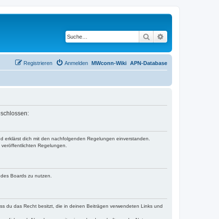
Suche
Erweiterte Suche
Registrieren
Anmelden
MWconn-Wiki
APN-Database
eschlossen:
und erklärst dich mit den nachfolgenden Regelungen einverstanden.
e veröffentlichten Regelungen.
n des Boards zu nutzen.
dass du das Recht besitzt, die in deinen Beiträgen verwendeten Links und