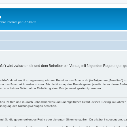
o
ile Internet per PC-Karte
nfo“) wird zwischen dir und dem Betreiber ein Vertrag mit folgenden Regelungen g
schließt du einen Nutzungsvertrag mit dem Betreiber des Boards ab (im Folgenden „Betreiber“) 
du das Board nicht weiter nutzen. Für die Nutzung des Boards gelten jeweils die an dieser Stell
n von beiden Seiten ohne Einhaltung einer Frist jederzeit gekündigt werden.
faches, zeitlich und räumlich unbeschränktes und unentgeltliches Recht, deinen Beitrag im Rahme
Kündigung des Nutzungsvertrages bestehen.
e enthält, die gegen geltendes Recht oder die guten Sitten verstoßen. Du erklärst insbesondere, 