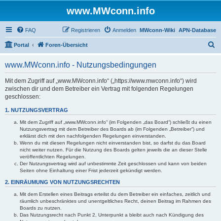
www.MWconn.info
FAQ
Registrieren
Anmelden
MWconn-Wiki
APN-Database
S
Portal
Foren-Übersicht
u
www.MWconn.info - Nutzungsbedingungen
c
h
Mit dem Zugriff auf „www.MWconn.info“ („https://www.mwconn.info“) wird
zwischen dir und dem Betreiber ein Vertrag mit folgenden Regelungen
e
geschlossen:
1. NUTZUNGSVERTRAG
Mit dem Zugriff auf „www.MWconn.info“ (im Folgenden „das Board“) schließt du einen
Nutzungsvertrag mit dem Betreiber des Boards ab (im Folgenden „Betreiber“) und
erklärst dich mit den nachfolgenden Regelungen einverstanden.
Wenn du mit diesen Regelungen nicht einverstanden bist, so darfst du das Board
nicht weiter nutzen. Für die Nutzung des Boards gelten jeweils die an dieser Stelle
veröffentlichten Regelungen.
Der Nutzungsvertrag wird auf unbestimmte Zeit geschlossen und kann von beiden
Seiten ohne Einhaltung einer Frist jederzeit gekündigt werden.
2. EINRÄUMUNG VON NUTZUNGSRECHTEN
Mit dem Erstellen eines Beitrags erteilst du dem Betreiber ein einfaches, zeitlich und
räumlich unbeschränktes und unentgeltliches Recht, deinen Beitrag im Rahmen des
Boards zu nutzen.
Das Nutzungsrecht nach Punkt 2, Unterpunkt a bleibt auch nach Kündigung des