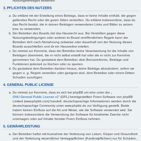
Nutzungsvertrages bestehen.
3. PFLICHTEN DES NUTZERS
Du erklärst mit der Erstellung eines Beitrags, dass er keine Inhalte enthält, die gegen
geltendes Recht oder die guten Sitten verstoßen. Du erklärst insbesondere, dass du
das Recht besitzt, die in deinen Beiträgen verwendeten Links und Bilder zu setzen
bzw. zu verwenden.
Der Betreiber des Boards übt das Hausrecht aus. Bei Verstößen gegen diese
Nutzungsbedingungen oder anderer im Board veröffentlichten Regeln kann der
Betreiber dich nach Abmahnung zeitweise oder dauerhaft von der Nutzung dieses
Boards ausschließen und dir ein Hausverbot erteilen.
Du nimmst zur Kenntnis, dass der Betreiber keine Verantwortung für die Inhalte von
Beiträgen übernimmt, die er nicht selbst erstellt hat oder die er nicht zur Kenntnis
genommen hat. Du gestattest dem Betreiber, dein Benutzerkonto, Beiträge und
Funktionen jederzeit zu löschen oder zu sperren.
Du gestattest dem Betreiber darüber hinaus, deine Beiträge abzuändern, sofern sie
gegen o. g. Regeln verstoßen oder geeignet sind, dem Betreiber oder einem Dritten
Schaden zuzufügen.
4. GENERAL PUBLIC LICENSE
Du nimmst zur Kenntnis, dass es sich bei phpBB um eine unter der „
GNU General Public License v2
“ (GPL) bereitgestellten Foren-Software von phpBB
Limited (www.phpbb.com) handelt; deutschsprachige Informationen werden durch die
deutschsprachige Community unter www.phpbb.de zur Verfügung gestellt. Beide
haben keinen Einfluss auf die Art und Weise, wie die Software verwendet wird. Sie
können insbesondere die Verwendung der Software für bestimmte Zwecke nicht
untersagen oder auf Inhalte fremder Foren Einfluss nehmen.
5. GEWÄHRLEISTUNG
Der Betreiber haftet mit Ausnahme der Verletzung von Leben, Körper und Gesundheit
und der Verletzung wesentlicher Vertragspflichten (Kardinalpflichten) nur für Schäden,