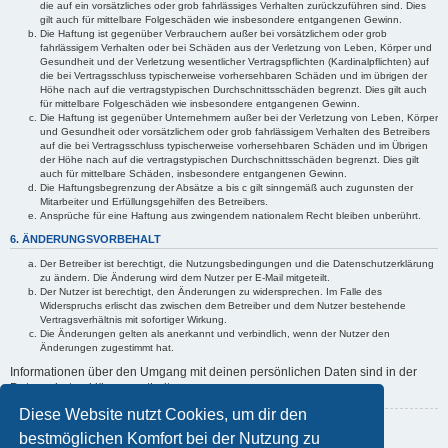
die auf ein vorsätzliches oder grob fahrlässiges Verhalten zurückzuführen sind. Dies
gilt auch für mittelbare Folgeschäden wie insbesondere entgangenen Gewinn.
Die Haftung ist gegenüber Verbrauchern außer bei vorsätzlichem oder grob
fahrlässigem Verhalten oder bei Schäden aus der Verletzung von Leben, Körper und
Gesundheit und der Verletzung wesentlicher Vertragspflichten (Kardinalpflichten) auf
die bei Vertragsschluss typischerweise vorhersehbaren Schäden und im übrigen der
Höhe nach auf die vertragstypischen Durchschnittsschäden begrenzt. Dies gilt auch
für mittelbare Folgeschäden wie insbesondere entgangenen Gewinn.
Die Haftung ist gegenüber Unternehmern außer bei der Verletzung von Leben, Körper
und Gesundheit oder vorsätzlichem oder grob fahrlässigem Verhalten des Betreibers
auf die bei Vertragsschluss typischerweise vorhersehbaren Schäden und im Übrigen
der Höhe nach auf die vertragstypischen Durchschnittsschäden begrenzt. Dies gilt
auch für mittelbare Schäden, insbesondere entgangenen Gewinn.
Die Haftungsbegrenzung der Absätze a bis c gilt sinngemäß auch zugunsten der
Mitarbeiter und Erfüllungsgehilfen des Betreibers.
Ansprüche für eine Haftung aus zwingendem nationalem Recht bleiben unberührt.
6. ÄNDERUNGSVORBEHALT
Der Betreiber ist berechtigt, die Nutzungsbedingungen und die Datenschutzerklärung
zu ändern. Die Änderung wird dem Nutzer per E-Mail mitgeteilt.
Der Nutzer ist berechtigt, den Änderungen zu widersprechen. Im Falle des
Widerspruchs erlischt das zwischen dem Betreiber und dem Nutzer bestehende
Vertragsverhältnis mit sofortiger Wirkung.
Die Änderungen gelten als anerkannt und verbindlich, wenn der Nutzer den
Änderungen zugestimmt hat.
Informationen über den Umgang mit deinen persönlichen Daten sind in der
Datenschutzerklärung enthalten.
Diese Website nutzt Cookies, um dir den
Zurück zur vorherigen Seite
bestmöglichen Komfort bei der Nutzung zu