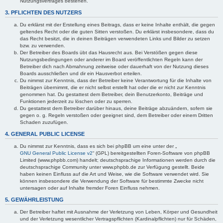
Nutzungsvertrages bestehen.
3. PFLICHTEN DES NUTZERS
Du erklärst mit der Erstellung eines Beitrags, dass er keine Inhalte enthält, die gegen
geltendes Recht oder die guten Sitten verstoßen. Du erklärst insbesondere, dass du
das Recht besitzt, die in deinen Beiträgen verwendeten Links und Bilder zu setzen
bzw. zu verwenden.
Der Betreiber des Boards übt das Hausrecht aus. Bei Verstößen gegen diese
Nutzungsbedingungen oder anderer im Board veröffentlichten Regeln kann der
Betreiber dich nach Abmahnung zeitweise oder dauerhaft von der Nutzung dieses
Boards ausschließen und dir ein Hausverbot erteilen.
Du nimmst zur Kenntnis, dass der Betreiber keine Verantwortung für die Inhalte von
Beiträgen übernimmt, die er nicht selbst erstellt hat oder die er nicht zur Kenntnis
genommen hat. Du gestattest dem Betreiber, dein Benutzerkonto, Beiträge und
Funktionen jederzeit zu löschen oder zu sperren.
Du gestattest dem Betreiber darüber hinaus, deine Beiträge abzuändern, sofern sie
gegen o. g. Regeln verstoßen oder geeignet sind, dem Betreiber oder einem Dritten
Schaden zuzufügen.
4. GENERAL PUBLIC LICENSE
Du nimmst zur Kenntnis, dass es sich bei phpBB um eine unter der „
GNU General Public License v2
“ (GPL) bereitgestellten Foren-Software von phpBB
Limited (www.phpbb.com) handelt; deutschsprachige Informationen werden durch die
deutschsprachige Community unter www.phpbb.de zur Verfügung gestellt. Beide
haben keinen Einfluss auf die Art und Weise, wie die Software verwendet wird. Sie
können insbesondere die Verwendung der Software für bestimmte Zwecke nicht
untersagen oder auf Inhalte fremder Foren Einfluss nehmen.
5. GEWÄHRLEISTUNG
Der Betreiber haftet mit Ausnahme der Verletzung von Leben, Körper und Gesundheit
und der Verletzung wesentlicher Vertragspflichten (Kardinalpflichten) nur für Schäden,