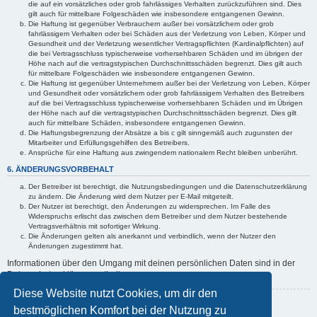
die auf ein vorsätzliches oder grob fahrlässiges Verhalten zurückzuführen sind. Dies
gilt auch für mittelbare Folgeschäden wie insbesondere entgangenen Gewinn.
Die Haftung ist gegenüber Verbrauchern außer bei vorsätzlichem oder grob
fahrlässigem Verhalten oder bei Schäden aus der Verletzung von Leben, Körper und
Gesundheit und der Verletzung wesentlicher Vertragspflichten (Kardinalpflichten) auf
die bei Vertragsschluss typischerweise vorhersehbaren Schäden und im übrigen der
Höhe nach auf die vertragstypischen Durchschnittsschäden begrenzt. Dies gilt auch
für mittelbare Folgeschäden wie insbesondere entgangenen Gewinn.
Die Haftung ist gegenüber Unternehmern außer bei der Verletzung von Leben, Körper
und Gesundheit oder vorsätzlichem oder grob fahrlässigem Verhalten des Betreibers
auf die bei Vertragsschluss typischerweise vorhersehbaren Schäden und im Übrigen
der Höhe nach auf die vertragstypischen Durchschnittsschäden begrenzt. Dies gilt
auch für mittelbare Schäden, insbesondere entgangenen Gewinn.
Die Haftungsbegrenzung der Absätze a bis c gilt sinngemäß auch zugunsten der
Mitarbeiter und Erfüllungsgehilfen des Betreibers.
Ansprüche für eine Haftung aus zwingendem nationalem Recht bleiben unberührt.
6. ÄNDERUNGSVORBEHALT
Der Betreiber ist berechtigt, die Nutzungsbedingungen und die Datenschutzerklärung
zu ändern. Die Änderung wird dem Nutzer per E-Mail mitgeteilt.
Der Nutzer ist berechtigt, den Änderungen zu widersprechen. Im Falle des
Widerspruchs erlischt das zwischen dem Betreiber und dem Nutzer bestehende
Vertragsverhältnis mit sofortiger Wirkung.
Die Änderungen gelten als anerkannt und verbindlich, wenn der Nutzer den
Änderungen zugestimmt hat.
Informationen über den Umgang mit deinen persönlichen Daten sind in der
Datenschutzerklärung enthalten.
Diese Website nutzt Cookies, um dir den
Zurück zur vorherigen Seite
bestmöglichen Komfort bei der Nutzung zu