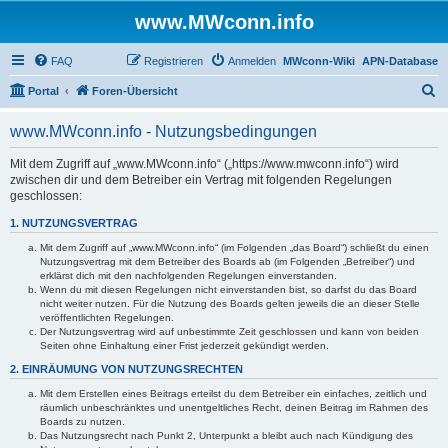
www.MWconn.info
FAQ
Registrieren
Anmelden
MWconn-Wiki
APN-Database
S
Portal
Foren-Übersicht
u
www.MWconn.info - Nutzungsbedingungen
c
h
Mit dem Zugriff auf „www.MWconn.info“ („https://www.mwconn.info“) wird
zwischen dir und dem Betreiber ein Vertrag mit folgenden Regelungen
e
geschlossen:
1. NUTZUNGSVERTRAG
Mit dem Zugriff auf „www.MWconn.info“ (im Folgenden „das Board“) schließt du einen
Nutzungsvertrag mit dem Betreiber des Boards ab (im Folgenden „Betreiber“) und
erklärst dich mit den nachfolgenden Regelungen einverstanden.
Wenn du mit diesen Regelungen nicht einverstanden bist, so darfst du das Board
nicht weiter nutzen. Für die Nutzung des Boards gelten jeweils die an dieser Stelle
veröffentlichten Regelungen.
Der Nutzungsvertrag wird auf unbestimmte Zeit geschlossen und kann von beiden
Seiten ohne Einhaltung einer Frist jederzeit gekündigt werden.
2. EINRÄUMUNG VON NUTZUNGSRECHTEN
Mit dem Erstellen eines Beitrags erteilst du dem Betreiber ein einfaches, zeitlich und
räumlich unbeschränktes und unentgeltliches Recht, deinen Beitrag im Rahmen des
Boards zu nutzen.
Das Nutzungsrecht nach Punkt 2, Unterpunkt a bleibt auch nach Kündigung des