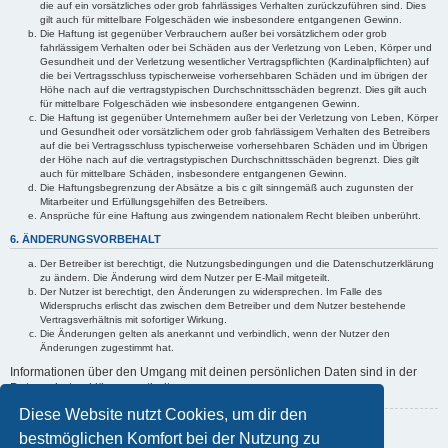
die auf ein vorsätzliches oder grob fahrlässiges Verhalten zurückzuführen sind. Dies
gilt auch für mittelbare Folgeschäden wie insbesondere entgangenen Gewinn.
Die Haftung ist gegenüber Verbrauchern außer bei vorsätzlichem oder grob
fahrlässigem Verhalten oder bei Schäden aus der Verletzung von Leben, Körper und
Gesundheit und der Verletzung wesentlicher Vertragspflichten (Kardinalpflichten) auf
die bei Vertragsschluss typischerweise vorhersehbaren Schäden und im übrigen der
Höhe nach auf die vertragstypischen Durchschnittsschäden begrenzt. Dies gilt auch
für mittelbare Folgeschäden wie insbesondere entgangenen Gewinn.
Die Haftung ist gegenüber Unternehmern außer bei der Verletzung von Leben, Körper
und Gesundheit oder vorsätzlichem oder grob fahrlässigem Verhalten des Betreibers
auf die bei Vertragsschluss typischerweise vorhersehbaren Schäden und im Übrigen
der Höhe nach auf die vertragstypischen Durchschnittsschäden begrenzt. Dies gilt
auch für mittelbare Schäden, insbesondere entgangenen Gewinn.
Die Haftungsbegrenzung der Absätze a bis c gilt sinngemäß auch zugunsten der
Mitarbeiter und Erfüllungsgehilfen des Betreibers.
Ansprüche für eine Haftung aus zwingendem nationalem Recht bleiben unberührt.
6. ÄNDERUNGSVORBEHALT
Der Betreiber ist berechtigt, die Nutzungsbedingungen und die Datenschutzerklärung
zu ändern. Die Änderung wird dem Nutzer per E-Mail mitgeteilt.
Der Nutzer ist berechtigt, den Änderungen zu widersprechen. Im Falle des
Widerspruchs erlischt das zwischen dem Betreiber und dem Nutzer bestehende
Vertragsverhältnis mit sofortiger Wirkung.
Die Änderungen gelten als anerkannt und verbindlich, wenn der Nutzer den
Änderungen zugestimmt hat.
Informationen über den Umgang mit deinen persönlichen Daten sind in der
Datenschutzerklärung enthalten.
Diese Website nutzt Cookies, um dir den
Zurück zur vorherigen Seite
bestmöglichen Komfort bei der Nutzung zu