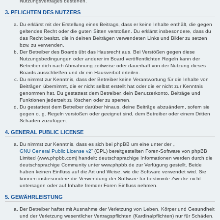
Nutzungsvertrages bestehen.
3. PFLICHTEN DES NUTZERS
Du erklärst mit der Erstellung eines Beitrags, dass er keine Inhalte enthält, die gegen
geltendes Recht oder die guten Sitten verstoßen. Du erklärst insbesondere, dass du
das Recht besitzt, die in deinen Beiträgen verwendeten Links und Bilder zu setzen
bzw. zu verwenden.
Der Betreiber des Boards übt das Hausrecht aus. Bei Verstößen gegen diese
Nutzungsbedingungen oder anderer im Board veröffentlichten Regeln kann der
Betreiber dich nach Abmahnung zeitweise oder dauerhaft von der Nutzung dieses
Boards ausschließen und dir ein Hausverbot erteilen.
Du nimmst zur Kenntnis, dass der Betreiber keine Verantwortung für die Inhalte von
Beiträgen übernimmt, die er nicht selbst erstellt hat oder die er nicht zur Kenntnis
genommen hat. Du gestattest dem Betreiber, dein Benutzerkonto, Beiträge und
Funktionen jederzeit zu löschen oder zu sperren.
Du gestattest dem Betreiber darüber hinaus, deine Beiträge abzuändern, sofern sie
gegen o. g. Regeln verstoßen oder geeignet sind, dem Betreiber oder einem Dritten
Schaden zuzufügen.
4. GENERAL PUBLIC LICENSE
Du nimmst zur Kenntnis, dass es sich bei phpBB um eine unter der „
GNU General Public License v2
“ (GPL) bereitgestellten Foren-Software von phpBB
Limited (www.phpbb.com) handelt; deutschsprachige Informationen werden durch die
deutschsprachige Community unter www.phpbb.de zur Verfügung gestellt. Beide
haben keinen Einfluss auf die Art und Weise, wie die Software verwendet wird. Sie
können insbesondere die Verwendung der Software für bestimmte Zwecke nicht
untersagen oder auf Inhalte fremder Foren Einfluss nehmen.
5. GEWÄHRLEISTUNG
Der Betreiber haftet mit Ausnahme der Verletzung von Leben, Körper und Gesundheit
und der Verletzung wesentlicher Vertragspflichten (Kardinalpflichten) nur für Schäden,