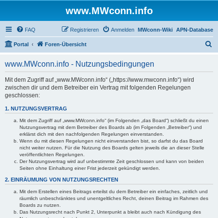
www.MWconn.info
FAQ
Registrieren
Anmelden
MWconn-Wiki
APN-Database
S
Portal
Foren-Übersicht
u
www.MWconn.info - Nutzungsbedingungen
c
h
Mit dem Zugriff auf „www.MWconn.info“ („https://www.mwconn.info“) wird
zwischen dir und dem Betreiber ein Vertrag mit folgenden Regelungen
e
geschlossen:
1. NUTZUNGSVERTRAG
Mit dem Zugriff auf „www.MWconn.info“ (im Folgenden „das Board“) schließt du einen
Nutzungsvertrag mit dem Betreiber des Boards ab (im Folgenden „Betreiber“) und
erklärst dich mit den nachfolgenden Regelungen einverstanden.
Wenn du mit diesen Regelungen nicht einverstanden bist, so darfst du das Board
nicht weiter nutzen. Für die Nutzung des Boards gelten jeweils die an dieser Stelle
veröffentlichten Regelungen.
Der Nutzungsvertrag wird auf unbestimmte Zeit geschlossen und kann von beiden
Seiten ohne Einhaltung einer Frist jederzeit gekündigt werden.
2. EINRÄUMUNG VON NUTZUNGSRECHTEN
Mit dem Erstellen eines Beitrags erteilst du dem Betreiber ein einfaches, zeitlich und
räumlich unbeschränktes und unentgeltliches Recht, deinen Beitrag im Rahmen des
Boards zu nutzen.
Das Nutzungsrecht nach Punkt 2, Unterpunkt a bleibt auch nach Kündigung des