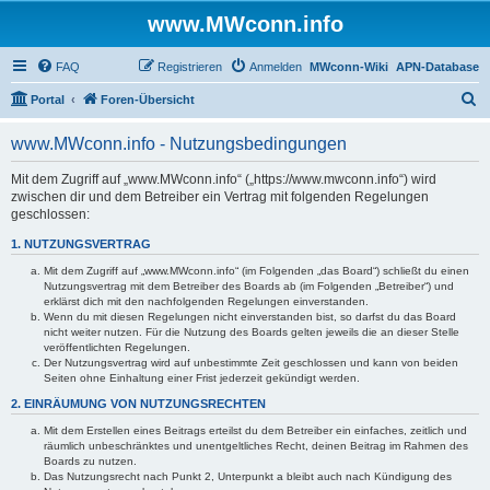
www.MWconn.info
FAQ
Registrieren
Anmelden
MWconn-Wiki
APN-Database
S
Portal
Foren-Übersicht
u
www.MWconn.info - Nutzungsbedingungen
c
h
Mit dem Zugriff auf „www.MWconn.info“ („https://www.mwconn.info“) wird
zwischen dir und dem Betreiber ein Vertrag mit folgenden Regelungen
e
geschlossen:
1. NUTZUNGSVERTRAG
Mit dem Zugriff auf „www.MWconn.info“ (im Folgenden „das Board“) schließt du einen
Nutzungsvertrag mit dem Betreiber des Boards ab (im Folgenden „Betreiber“) und
erklärst dich mit den nachfolgenden Regelungen einverstanden.
Wenn du mit diesen Regelungen nicht einverstanden bist, so darfst du das Board
nicht weiter nutzen. Für die Nutzung des Boards gelten jeweils die an dieser Stelle
veröffentlichten Regelungen.
Der Nutzungsvertrag wird auf unbestimmte Zeit geschlossen und kann von beiden
Seiten ohne Einhaltung einer Frist jederzeit gekündigt werden.
2. EINRÄUMUNG VON NUTZUNGSRECHTEN
Mit dem Erstellen eines Beitrags erteilst du dem Betreiber ein einfaches, zeitlich und
räumlich unbeschränktes und unentgeltliches Recht, deinen Beitrag im Rahmen des
Boards zu nutzen.
Das Nutzungsrecht nach Punkt 2, Unterpunkt a bleibt auch nach Kündigung des