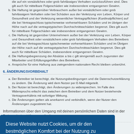
die auf ein vorsätzliches oder grob fahrlässiges Verhalten zurückzuführen sind. Dies
gilt auch für mittelbare Folgeschäden wie insbesondere entgangenen Gewinn.
Die Haftung ist gegenüber Verbrauchern außer bei vorsätzlichem oder grob
fahrlässigem Verhalten oder bei Schäden aus der Verletzung von Leben, Körper und
Gesundheit und der Verletzung wesentlicher Vertragspflichten (Kardinalpflichten) auf
die bei Vertragsschluss typischerweise vorhersehbaren Schäden und im übrigen der
Höhe nach auf die vertragstypischen Durchschnittsschäden begrenzt. Dies gilt auch
für mittelbare Folgeschäden wie insbesondere entgangenen Gewinn.
Die Haftung ist gegenüber Unternehmern außer bei der Verletzung von Leben, Körper
und Gesundheit oder vorsätzlichem oder grob fahrlässigem Verhalten des Betreibers
auf die bei Vertragsschluss typischerweise vorhersehbaren Schäden und im Übrigen
der Höhe nach auf die vertragstypischen Durchschnittsschäden begrenzt. Dies gilt
auch für mittelbare Schäden, insbesondere entgangenen Gewinn.
Die Haftungsbegrenzung der Absätze a bis c gilt sinngemäß auch zugunsten der
Mitarbeiter und Erfüllungsgehilfen des Betreibers.
Ansprüche für eine Haftung aus zwingendem nationalem Recht bleiben unberührt.
6. ÄNDERUNGSVORBEHALT
Der Betreiber ist berechtigt, die Nutzungsbedingungen und die Datenschutzerklärung
zu ändern. Die Änderung wird dem Nutzer per E-Mail mitgeteilt.
Der Nutzer ist berechtigt, den Änderungen zu widersprechen. Im Falle des
Widerspruchs erlischt das zwischen dem Betreiber und dem Nutzer bestehende
Vertragsverhältnis mit sofortiger Wirkung.
Die Änderungen gelten als anerkannt und verbindlich, wenn der Nutzer den
Änderungen zugestimmt hat.
Informationen über den Umgang mit deinen persönlichen Daten sind in der
Datenschutzerklärung enthalten.
Diese Website nutzt Cookies, um dir den
Zurück zur vorherigen Seite
bestmöglichen Komfort bei der Nutzung zu