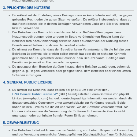
Nutzungsvertrages bestehen.
3. PFLICHTEN DES NUTZERS
Du erklärst mit der Erstellung eines Beitrags, dass er keine Inhalte enthält, die gegen
geltendes Recht oder die guten Sitten verstoßen. Du erklärst insbesondere, dass du
das Recht besitzt, die in deinen Beiträgen verwendeten Links und Bilder zu setzen
bzw. zu verwenden.
Der Betreiber des Boards übt das Hausrecht aus. Bei Verstößen gegen diese
Nutzungsbedingungen oder anderer im Board veröffentlichten Regeln kann der
Betreiber dich nach Abmahnung zeitweise oder dauerhaft von der Nutzung dieses
Boards ausschließen und dir ein Hausverbot erteilen.
Du nimmst zur Kenntnis, dass der Betreiber keine Verantwortung für die Inhalte von
Beiträgen übernimmt, die er nicht selbst erstellt hat oder die er nicht zur Kenntnis
genommen hat. Du gestattest dem Betreiber, dein Benutzerkonto, Beiträge und
Funktionen jederzeit zu löschen oder zu sperren.
Du gestattest dem Betreiber darüber hinaus, deine Beiträge abzuändern, sofern sie
gegen o. g. Regeln verstoßen oder geeignet sind, dem Betreiber oder einem Dritten
Schaden zuzufügen.
4. GENERAL PUBLIC LICENSE
Du nimmst zur Kenntnis, dass es sich bei phpBB um eine unter der „
GNU General Public License v2
“ (GPL) bereitgestellten Foren-Software von phpBB
Limited (www.phpbb.com) handelt; deutschsprachige Informationen werden durch die
deutschsprachige Community unter www.phpbb.de zur Verfügung gestellt. Beide
haben keinen Einfluss auf die Art und Weise, wie die Software verwendet wird. Sie
können insbesondere die Verwendung der Software für bestimmte Zwecke nicht
untersagen oder auf Inhalte fremder Foren Einfluss nehmen.
5. GEWÄHRLEISTUNG
Der Betreiber haftet mit Ausnahme der Verletzung von Leben, Körper und Gesundheit
und der Verletzung wesentlicher Vertragspflichten (Kardinalpflichten) nur für Schäden,