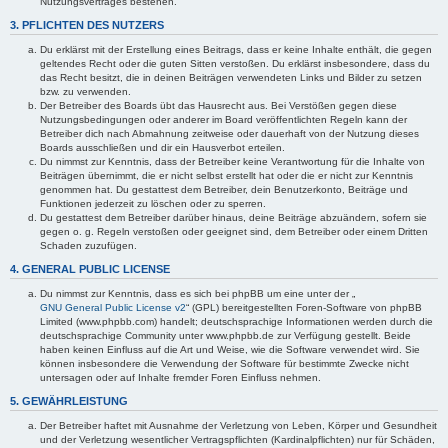
Nutzungsvertrages bestehen.
3. PFLICHTEN DES NUTZERS
Du erklärst mit der Erstellung eines Beitrags, dass er keine Inhalte enthält, die gegen
geltendes Recht oder die guten Sitten verstoßen. Du erklärst insbesondere, dass du
das Recht besitzt, die in deinen Beiträgen verwendeten Links und Bilder zu setzen
bzw. zu verwenden.
Der Betreiber des Boards übt das Hausrecht aus. Bei Verstößen gegen diese
Nutzungsbedingungen oder anderer im Board veröffentlichten Regeln kann der
Betreiber dich nach Abmahnung zeitweise oder dauerhaft von der Nutzung dieses
Boards ausschließen und dir ein Hausverbot erteilen.
Du nimmst zur Kenntnis, dass der Betreiber keine Verantwortung für die Inhalte von
Beiträgen übernimmt, die er nicht selbst erstellt hat oder die er nicht zur Kenntnis
genommen hat. Du gestattest dem Betreiber, dein Benutzerkonto, Beiträge und
Funktionen jederzeit zu löschen oder zu sperren.
Du gestattest dem Betreiber darüber hinaus, deine Beiträge abzuändern, sofern sie
gegen o. g. Regeln verstoßen oder geeignet sind, dem Betreiber oder einem Dritten
Schaden zuzufügen.
4. GENERAL PUBLIC LICENSE
Du nimmst zur Kenntnis, dass es sich bei phpBB um eine unter der „
GNU General Public License v2
“ (GPL) bereitgestellten Foren-Software von phpBB
Limited (www.phpbb.com) handelt; deutschsprachige Informationen werden durch die
deutschsprachige Community unter www.phpbb.de zur Verfügung gestellt. Beide
haben keinen Einfluss auf die Art und Weise, wie die Software verwendet wird. Sie
können insbesondere die Verwendung der Software für bestimmte Zwecke nicht
untersagen oder auf Inhalte fremder Foren Einfluss nehmen.
5. GEWÄHRLEISTUNG
Der Betreiber haftet mit Ausnahme der Verletzung von Leben, Körper und Gesundheit
und der Verletzung wesentlicher Vertragspflichten (Kardinalpflichten) nur für Schäden,