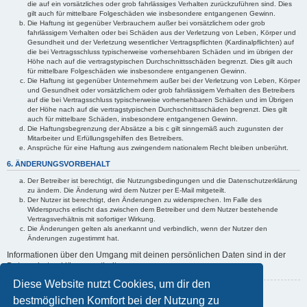
die auf ein vorsätzliches oder grob fahrlässiges Verhalten zurückzuführen sind. Dies
gilt auch für mittelbare Folgeschäden wie insbesondere entgangenen Gewinn.
Die Haftung ist gegenüber Verbrauchern außer bei vorsätzlichem oder grob
fahrlässigem Verhalten oder bei Schäden aus der Verletzung von Leben, Körper und
Gesundheit und der Verletzung wesentlicher Vertragspflichten (Kardinalpflichten) auf
die bei Vertragsschluss typischerweise vorhersehbaren Schäden und im übrigen der
Höhe nach auf die vertragstypischen Durchschnittsschäden begrenzt. Dies gilt auch
für mittelbare Folgeschäden wie insbesondere entgangenen Gewinn.
Die Haftung ist gegenüber Unternehmern außer bei der Verletzung von Leben, Körper
und Gesundheit oder vorsätzlichem oder grob fahrlässigem Verhalten des Betreibers
auf die bei Vertragsschluss typischerweise vorhersehbaren Schäden und im Übrigen
der Höhe nach auf die vertragstypischen Durchschnittsschäden begrenzt. Dies gilt
auch für mittelbare Schäden, insbesondere entgangenen Gewinn.
Die Haftungsbegrenzung der Absätze a bis c gilt sinngemäß auch zugunsten der
Mitarbeiter und Erfüllungsgehilfen des Betreibers.
Ansprüche für eine Haftung aus zwingendem nationalem Recht bleiben unberührt.
6. ÄNDERUNGSVORBEHALT
Der Betreiber ist berechtigt, die Nutzungsbedingungen und die Datenschutzerklärung
zu ändern. Die Änderung wird dem Nutzer per E-Mail mitgeteilt.
Der Nutzer ist berechtigt, den Änderungen zu widersprechen. Im Falle des
Widerspruchs erlischt das zwischen dem Betreiber und dem Nutzer bestehende
Vertragsverhältnis mit sofortiger Wirkung.
Die Änderungen gelten als anerkannt und verbindlich, wenn der Nutzer den
Änderungen zugestimmt hat.
Informationen über den Umgang mit deinen persönlichen Daten sind in der
Datenschutzerklärung enthalten.
Diese Website nutzt Cookies, um dir den
Zurück zur vorherigen Seite
bestmöglichen Komfort bei der Nutzung zu