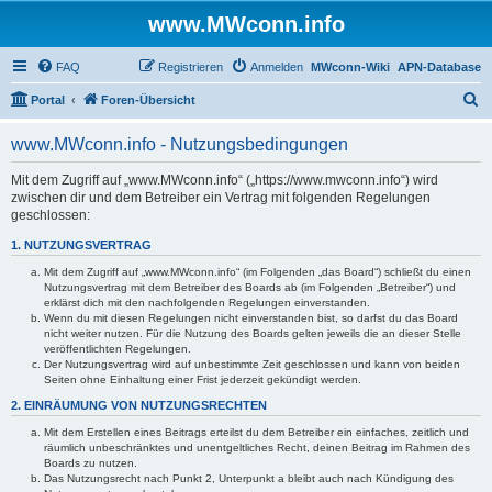
www.MWconn.info
FAQ
Registrieren
Anmelden
MWconn-Wiki
APN-Database
S
Portal
Foren-Übersicht
u
www.MWconn.info - Nutzungsbedingungen
c
h
Mit dem Zugriff auf „www.MWconn.info“ („https://www.mwconn.info“) wird
zwischen dir und dem Betreiber ein Vertrag mit folgenden Regelungen
e
geschlossen:
1. NUTZUNGSVERTRAG
Mit dem Zugriff auf „www.MWconn.info“ (im Folgenden „das Board“) schließt du einen
Nutzungsvertrag mit dem Betreiber des Boards ab (im Folgenden „Betreiber“) und
erklärst dich mit den nachfolgenden Regelungen einverstanden.
Wenn du mit diesen Regelungen nicht einverstanden bist, so darfst du das Board
nicht weiter nutzen. Für die Nutzung des Boards gelten jeweils die an dieser Stelle
veröffentlichten Regelungen.
Der Nutzungsvertrag wird auf unbestimmte Zeit geschlossen und kann von beiden
Seiten ohne Einhaltung einer Frist jederzeit gekündigt werden.
2. EINRÄUMUNG VON NUTZUNGSRECHTEN
Mit dem Erstellen eines Beitrags erteilst du dem Betreiber ein einfaches, zeitlich und
räumlich unbeschränktes und unentgeltliches Recht, deinen Beitrag im Rahmen des
Boards zu nutzen.
Das Nutzungsrecht nach Punkt 2, Unterpunkt a bleibt auch nach Kündigung des