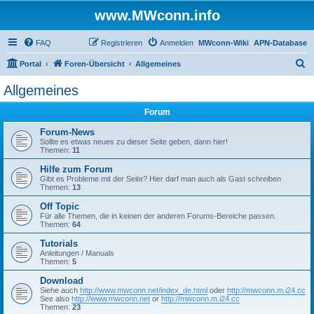
www.MWconn.info
FAQ
Registrieren
Anmelden
MWconn-Wiki
APN-Database
S
Portal
Foren-Übersicht
Allgemeines
u
Allgemeines
c
Forum
h
e
Forum-News
Sollte es etwas neues zu dieser Seite geben, dann hier!
Themen:
11
Hilfe zum Forum
Gibt es Probleme mit der Seite? Hier darf man auch als Gast schreiben
Themen:
13
Off Topic
Für alle Themen, die in keinen der anderen Forums-Bereiche passen.
Themen:
64
Tutorials
Anleitungen / Manuals
Themen:
5
Download
Siehe auch
http://www.mwconn.net/index_de.html
oder
http://mwconn.m.i24.cc
See also
http://www.mwconn.net
or
http://mwconn.m.i24.cc
Themen:
23