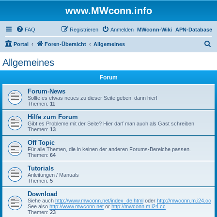
www.MWconn.info
FAQ
Registrieren
Anmelden
MWconn-Wiki
APN-Database
S
Portal
Foren-Übersicht
Allgemeines
u
Allgemeines
c
Forum
h
e
Forum-News
Sollte es etwas neues zu dieser Seite geben, dann hier!
Themen:
11
Hilfe zum Forum
Gibt es Probleme mit der Seite? Hier darf man auch als Gast schreiben
Themen:
13
Off Topic
Für alle Themen, die in keinen der anderen Forums-Bereiche passen.
Themen:
64
Tutorials
Anleitungen / Manuals
Themen:
5
Download
Siehe auch
http://www.mwconn.net/index_de.html
oder
http://mwconn.m.i24.cc
See also
http://www.mwconn.net
or
http://mwconn.m.i24.cc
Themen:
23