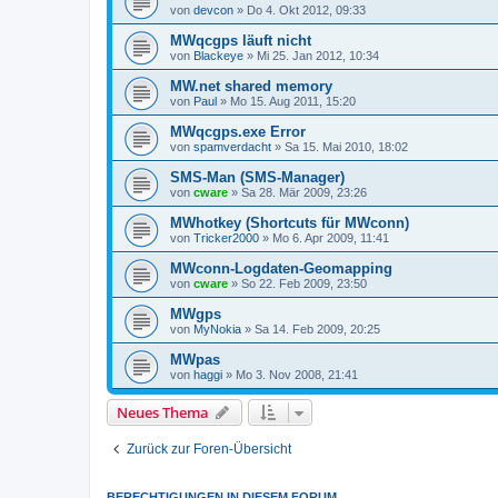
von
devcon
» Do 4. Okt 2012, 09:33
MWqcgps läuft nicht
von
Blackeye
» Mi 25. Jan 2012, 10:34
MW.net shared memory
von
Paul
» Mo 15. Aug 2011, 15:20
MWqcgps.exe Error
von
spamverdacht
» Sa 15. Mai 2010, 18:02
SMS-Man (SMS-Manager)
von
cware
» Sa 28. Mär 2009, 23:26
MWhotkey (Shortcuts für MWconn)
von
Tricker2000
» Mo 6. Apr 2009, 11:41
MWconn-Logdaten-Geomapping
von
cware
» So 22. Feb 2009, 23:50
MWgps
von
MyNokia
» Sa 14. Feb 2009, 20:25
MWpas
von
haggi
» Mo 3. Nov 2008, 21:41
Neues Thema
Zurück zur Foren-Übersicht
BERECHTIGUNGEN IN DIESEM FORUM