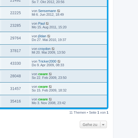
21492
So 7. Okt 2012, 20:56
von
Sensemann
22225
Mi 6. Jun 2012, 18:49
von
Paul
23285
Mo 15. Aug 2011, 15:20
von
j0dan
29764
Do 27. Mai 2010, 19:37
von
croydon
37817
Mi 20. Mai 2009, 13:50
von
Tricker2000
43330
Do 9. Apr 2009, 08:33
von
cware
28048
So 22. Feb 2009, 23:50
von
cware
31457
So 15. Feb 2009, 18:32
von
cware
35416
Mo 3. Nov 2008, 23:42
11 Themen • Seite
1
von
1
Gehe zu