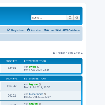
Suche
Erweiterte Suche
Registrieren
Anmelden
MWconn-Wiki
APN-Database
11 Themen • Seite
1
von
1
ZUGRIFFE
LETZTER BEITRAG
von
cware
24729
Mo 4. Aug 2008, 23:16
ZUGRIFFE
LETZTER BEITRAG
von
lagoon
164042
Mo 14. Jul 2014, 10:32
von
brettermeier
56152
Mo 29. Okt 2012, 22:07
von
lagoon