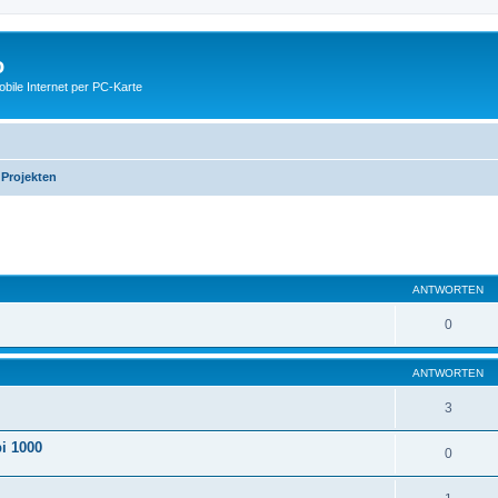
o
ile Internet per PC-Karte
 Projekten
eiterte Suche
ANTWORTEN
0
ANTWORTEN
3
i 1000
0