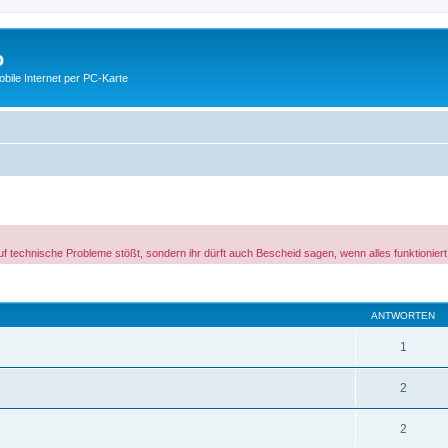
o
ile Internet per PC-Karte
f technische Probleme stößt, sondern ihr dürft auch Bescheid sagen, wenn alles funktionie
eiterte Suche
ANTWORTEN
1
2
2