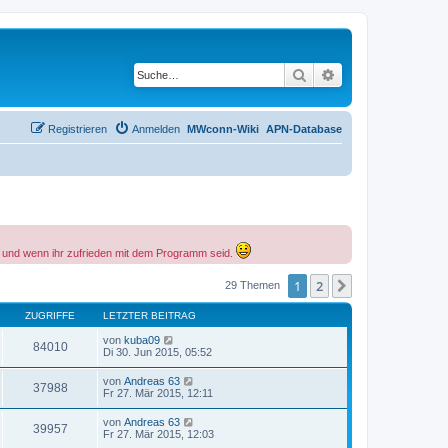
Suche
Erweiterte Suche
Registrieren
Anmelden
MWconn-Wiki
APN-Database
rt und wenn ihr zufrieden mit dem Programm seid.
1
2
Nächste
29 Themen
ZUGRIFFE
LETZTER BEITRAG
von
kuba09
84010
Di 30. Jun 2015, 05:52
von
Andreas 63
37988
Fr 27. Mär 2015, 12:11
von
Andreas 63
39957
Fr 27. Mär 2015, 12:03