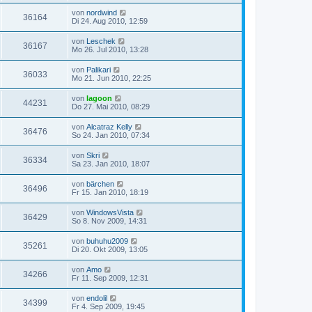
von
nordwind
36164
Di 24. Aug 2010, 12:59
von
Leschek
36167
Mo 26. Jul 2010, 13:28
von
Palikari
36033
Mo 21. Jun 2010, 22:25
von
lagoon
44231
Do 27. Mai 2010, 08:29
von
Alcatraz Kelly
36476
So 24. Jan 2010, 07:34
von
Skri
36334
Sa 23. Jan 2010, 18:07
von
bärchen
36496
Fr 15. Jan 2010, 18:19
von
WindowsVista
36429
So 8. Nov 2009, 14:31
von
buhuhu2009
35261
Di 20. Okt 2009, 13:05
von
Amo
34266
Fr 11. Sep 2009, 12:31
von
endolil
34399
Fr 4. Sep 2009, 19:45