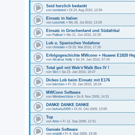
Seid herzlich bedankt
von
nordwind
» Di 24. Aug 2010, 12:59
Einsatz in Italien
von
Leschek
» Mo 26. Jul 2010, 13:28
Einsatz in Griechenland und Südafrika!
von
Palikari
» Mo 21. Jun 2010, 22:25
Lob u. Spanisches Vodafone
von
christian
» Di 25. Mai 2010, 17:26
Erfolgsgeschichte MWconn + Huawei E1820 Hs
von
Alcatraz Kelly
» So 24. Jan 2010, 07:34
Total geil mit Web'n'Walk Box IV !
von
Skri
» Sa 23. Jan 2010, 18:07
Dickes Lob beim Einsatz mit E176
von
bärchen
» Fr 15. Jan 2010, 18:19
MWConn Software
von
WindowsVista
» So 8. Nov 2009, 14:31
DANKE DANKE DANKE
von
buhuhu2009
» Di 20. Okt 2009, 13:05
Top
von
Amo
» Fr 11. Sep 2009, 12:31
Geniale Software
von
endolil
» Fr 4. Sep 2009, 19:45