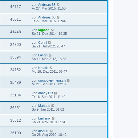
von
Andreas 63
42717
Fr 27. Mär 2015, 11:55
von
Andreas 63
45011
Fr 27. Mär 2015, 11:44
von
lagoon
41448
So 21. Dez 2014, 19:35
von
Conni
34860
Sa 21. Jul 2012, 20:47
von
Lasgo
35594
So 11. Mär 2012, 15:58
von
Natalia
34752
Mo 19. Dez 2011, 06:47
von
computer-mensch
35489
Mi 21. Sep 2011, 12:19
von
dancy123
35134
Fr 16. Sep 2011, 11:49
von
Mahado
36851
So 9. Jan 2011, 01:02
von
kmfrank
35612
So 21. Nov 2010, 09:41
von
az2111
36100
Do 26. Aug 2010, 10:42