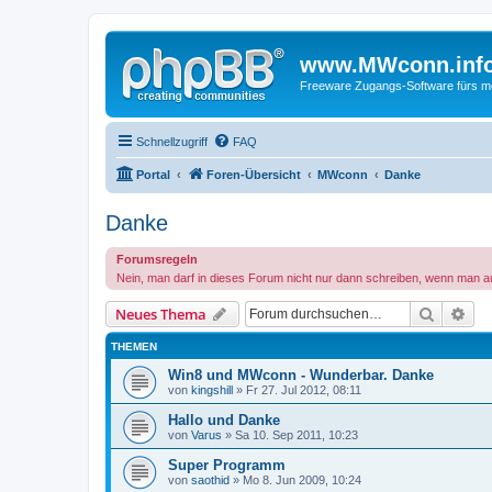
www.MWconn.inf
Freeware Zugangs-Software fürs mob
Schnellzugriff
FAQ
Portal
Foren-Übersicht
MWconn
Danke
Danke
Forumsregeln
Nein, man darf in dieses Forum nicht nur dann schreiben, wenn man au
Suche
Erw
Neues Thema
THEMEN
Win8 und MWconn - Wunderbar. Danke
von
kingshill
» Fr 27. Jul 2012, 08:11
Hallo und Danke
von
Varus
» Sa 10. Sep 2011, 10:23
Super Programm
von
saothid
» Mo 8. Jun 2009, 10:24