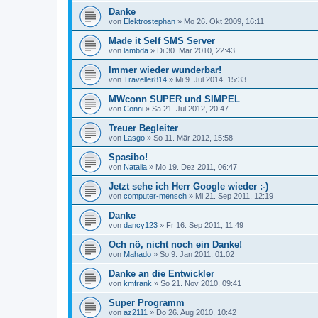
Danke
von
Elektrostephan
» Mo 26. Okt 2009, 16:11
Made it Self SMS Server
von
lambda
» Di 30. Mär 2010, 22:43
Immer wieder wunderbar!
von
Traveller814
» Mi 9. Jul 2014, 15:33
MWconn SUPER und SIMPEL
von
Conni
» Sa 21. Jul 2012, 20:47
Treuer Begleiter
von
Lasgo
» So 11. Mär 2012, 15:58
Spasibo!
von
Natalia
» Mo 19. Dez 2011, 06:47
Jetzt sehe ich Herr Google wieder :-)
von
computer-mensch
» Mi 21. Sep 2011, 12:19
Danke
von
dancy123
» Fr 16. Sep 2011, 11:49
Och nö, nicht noch ein Danke!
von
Mahado
» So 9. Jan 2011, 01:02
Danke an die Entwickler
von
kmfrank
» So 21. Nov 2010, 09:41
Super Programm
von
az2111
» Do 26. Aug 2010, 10:42