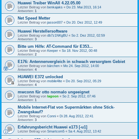
Huawei Treiber WinAll 4.22.05.00
Letzter Beitrag von
benkajaks
«
Do 23. Mai 2013, 16:14
Antworten:
1
Net Speed Metter
Letzter Beitrag von
jasson007
«
Do 20. Dez 2012, 12:49
Huawei Herstellersoftware
Letzter Beitrag von
db7z1NKgBU
«
So 2. Dez 2012, 02:59
Antworten:
3
Bitte um Hilfe: AT-Command für E353...
Letzter Beitrag von
Keeper
«
So 18. Nov 2012, 00:48
Antworten:
2
E176: Antennenvergleich in schwach versorgtem Gebiet
Letzter Beitrag von
bärchen
«
Mo 24. Sep 2012, 14:00
Antworten:
4
HUAWEI E372 unlocked
Letzter Beitrag von
mobile4lte
«
Do 20. Sep 2012, 05:29
Antworten:
4
mwconn für otto normalo ungeeignet
Letzter Beitrag von
lagoon
«
So 2. Sep 2012, 07:46
Antworten:
1
Mobile Internet-Flat von Supermärkten ohne Stick-
Zwangskauf?
Letzter Beitrag von
Conni
«
Di 28. Aug 2012, 22:41
Antworten:
3
Erfahrungsbericht Huawei e173 [-u1]
Letzter Beitrag von
Smartcom5
«
Sa 4. Aug 2012, 13:42