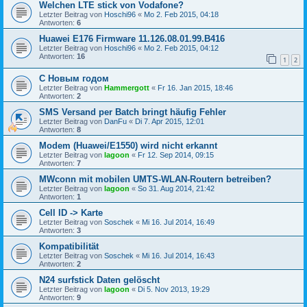
Welchen LTE stick von Vodafone?
Letzter Beitrag von
Hoschi96
«
Mo 2. Feb 2015, 04:18
Antworten:
6
Huawei E176 Firmware 11.126.08.01.99.B416
Letzter Beitrag von
Hoschi96
«
Mo 2. Feb 2015, 04:12
Antworten:
16
1
2
C Новым годом
Letzter Beitrag von
Hammergott
«
Fr 16. Jan 2015, 18:46
Antworten:
2
SMS Versand per Batch bringt häufig Fehler
Letzter Beitrag von
DanFu
«
Di 7. Apr 2015, 12:01
Antworten:
8
Modem (Huawei/E1550) wird nicht erkannt
Letzter Beitrag von
lagoon
«
Fr 12. Sep 2014, 09:15
Antworten:
7
MWconn mit mobilen UMTS-WLAN-Routern betreiben?
Letzter Beitrag von
lagoon
«
So 31. Aug 2014, 21:42
Antworten:
1
Cell ID -> Karte
Letzter Beitrag von
Soschek
«
Mi 16. Jul 2014, 16:49
Antworten:
3
Kompatibilität
Letzter Beitrag von
Soschek
«
Mi 16. Jul 2014, 16:43
Antworten:
2
N24 surfstick Daten gelöscht
Letzter Beitrag von
lagoon
«
Di 5. Nov 2013, 19:29
Antworten:
9