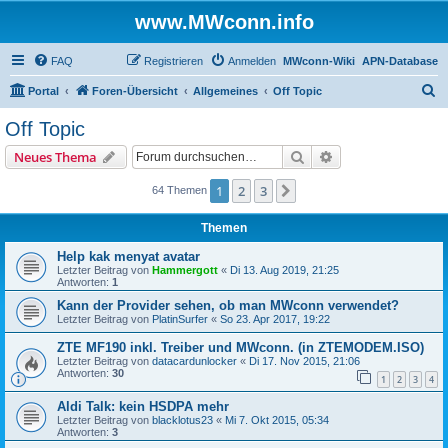
www.MWconn.info
FAQ
Registrieren
Anmelden
MWconn-Wiki
APN-Database
S
Portal
Foren-Übersicht
Allgemeines
Off Topic
u
Off Topic
c
Suche
Erweiterte Suche
Neues Thema
h
e
1
2
3
Nächste
64 Themen
Themen
Help kak menyat avatar
Letzter Beitrag von
Hammergott
«
Di 13. Aug 2019, 21:25
Antworten:
1
Kann der Provider sehen, ob man MWconn verwendet?
Letzter Beitrag von
PlatinSurfer
«
So 23. Apr 2017, 19:22
ZTE MF190 inkl. Treiber und MWconn. (in ZTEMODEM.ISO)
Letzter Beitrag von
datacardunlocker
«
Di 17. Nov 2015, 21:06
Antworten:
30
1
2
3
4
Aldi Talk: kein HSDPA mehr
Letzter Beitrag von
blacklotus23
«
Mi 7. Okt 2015, 05:34
Antworten:
3