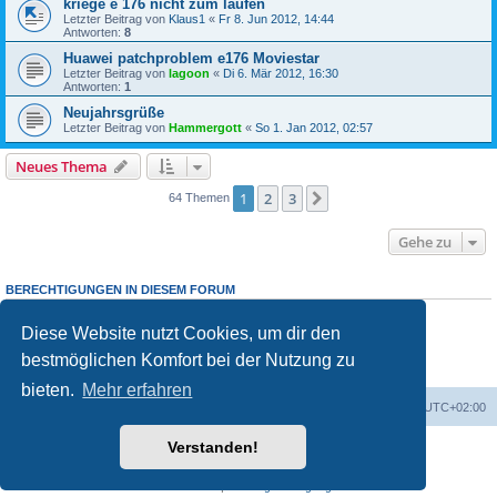
kriege e 176 nicht zum laufen
Letzter Beitrag von
Klaus1
«
Fr 8. Jun 2012, 14:44
Antworten:
8
Huawei patchproblem e176 Moviestar
Letzter Beitrag von
lagoon
«
Di 6. Mär 2012, 16:30
Antworten:
1
Neujahrsgrüße
Letzter Beitrag von
Hammergott
«
So 1. Jan 2012, 02:57
Neues Thema
1
2
3
Nächste
64 Themen
Gehe zu
BERECHTIGUNGEN IN DIESEM FORUM
Du darfst
keine
neuen Themen in diesem Forum erstellen.
Du darfst
keine
Antworten zu Themen in diesem Forum erstellen.
Diese Website nutzt Cookies, um dir den
Du darfst deine Beiträge in diesem Forum
nicht
ändern.
bestmöglichen Komfort bei der Nutzung zu
Du darfst deine Beiträge in diesem Forum
nicht
löschen.
Du darfst
keine
Dateianhänge in diesem Forum erstellen.
bieten.
Mehr erfahren
Portal
Foren-Übersicht
Alle Zeiten sind
UTC+02:00
Verstanden!
Powered by
phpBB
® Forum Software © phpBB Limited
Deutsche Übersetzung durch
phpBB.de
Datenschutz
|
Nutzungsbedingungen