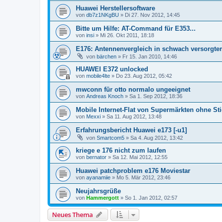
Huawei Herstellersoftware
von
db7z1NKgBU
» Di 27. Nov 2012, 14:45
Bitte um Hilfe: AT-Command für E353...
von
insi
» Mi 26. Okt 2011, 18:18
E176: Antennenvergleich in schwach versorgte
von
bärchen
» Fr 15. Jan 2010, 14:46
HUAWEI E372 unlocked
von
mobile4lte
» Do 23. Aug 2012, 05:42
mwconn für otto normalo ungeeignet
von
Andreas Knoch
» Sa 1. Sep 2012, 18:36
Mobile Internet-Flat von Supermärkten ohne S
von
Mexxi
» Sa 11. Aug 2012, 13:48
Erfahrungsbericht Huawei e173 [-u1]
von
Smartcom5
» Sa 4. Aug 2012, 13:42
kriege e 176 nicht zum laufen
von
bernator
» Sa 12. Mai 2012, 12:55
Huawei patchproblem e176 Moviestar
von
ayanamiie
» Mo 5. Mär 2012, 23:46
Neujahrsgrüße
von
Hammergott
» So 1. Jan 2012, 02:57
Neues Thema