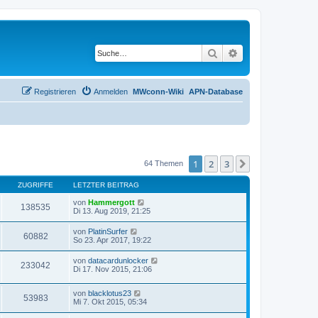
Suche
Erweiterte Suche
Registrieren
Anmelden
MWconn-Wiki
APN-Database
1
2
3
Nächste
64 Themen
ZUGRIFFE
LETZTER BEITRAG
von
Hammergott
138535
Di 13. Aug 2019, 21:25
von
PlatinSurfer
60882
So 23. Apr 2017, 19:22
von
datacardunlocker
233042
Di 17. Nov 2015, 21:06
von
blacklotus23
53983
Mi 7. Okt 2015, 05:34