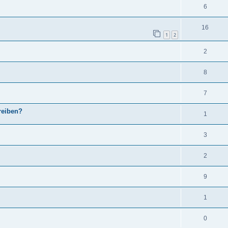
6
16
1
2
2
8
7
reiben?
1
3
2
9
1
0