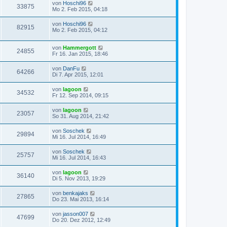
von
Hoschi96
33875
Mo 2. Feb 2015, 04:18
von
Hoschi96
82915
Mo 2. Feb 2015, 04:12
von
Hammergott
24855
Fr 16. Jan 2015, 18:46
von
DanFu
64266
Di 7. Apr 2015, 12:01
von
lagoon
34532
Fr 12. Sep 2014, 09:15
von
lagoon
23057
So 31. Aug 2014, 21:42
von
Soschek
29894
Mi 16. Jul 2014, 16:49
von
Soschek
25757
Mi 16. Jul 2014, 16:43
von
lagoon
36140
Di 5. Nov 2013, 19:29
von
benkajaks
27865
Do 23. Mai 2013, 16:14
von
jasson007
47699
Do 20. Dez 2012, 12:49