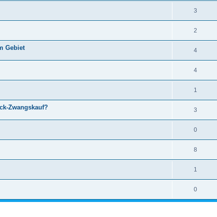
3
2
m Gebiet
4
4
1
tick-Zwangskauf?
3
0
8
1
0