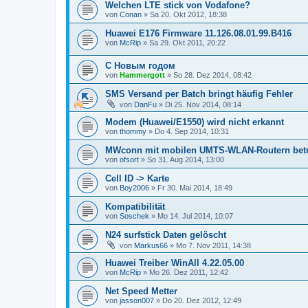
Welchen LTE stick von Vodafone?
von
Conan
» Sa 20. Okt 2012, 18:38
Huawei E176 Firmware 11.126.08.01.99.B416
von
McRip
» Sa 29. Okt 2011, 20:22
C Новым годом
von
Hammergott
» So 28. Dez 2014, 08:42
SMS Versand per Batch bringt häufig Fehler
von
DanFu
» Di 25. Nov 2014, 08:14
Modem (Huawei/E1550) wird nicht erkannt
von
thommy
» Do 4. Sep 2014, 10:31
MWconn mit mobilen UMTS-WLAN-Routern bet
von
ofsort
» So 31. Aug 2014, 13:00
Cell ID -> Karte
von
Boy2006
» Fr 30. Mai 2014, 18:49
Kompatibilität
von
Soschek
» Mo 14. Jul 2014, 10:07
N24 surfstick Daten gelöscht
von
Markus66
» Mo 7. Nov 2011, 14:38
Huawei Treiber WinAll 4.22.05.00
von
McRip
» Mo 26. Dez 2011, 12:42
Net Speed Metter
von
jasson007
» Do 20. Dez 2012, 12:49