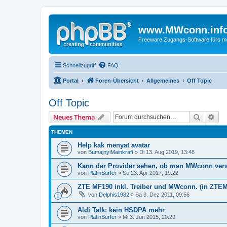
www.MWconn.inf
Freeware Zugangs-Software fürs mob
Schnellzugriff
FAQ
Portal
Foren-Übersicht
Allgemeines
Off Topic
Off Topic
Suche
Erw
Neues Thema
THEMEN
Help kak menyat avatar
von
BumajnyiMainkraft
» Di 13. Aug 2019, 13:48
Kann der Provider sehen, ob man MWconn ver
von
PlatinSurfer
» So 23. Apr 2017, 19:22
ZTE MF190 inkl. Treiber und MWconn. (in ZT
von
Delphis1982
» Sa 3. Dez 2011, 09:56
Aldi Talk: kein HSDPA mehr
von
PlatinSurfer
» Mi 3. Jun 2015, 20:29