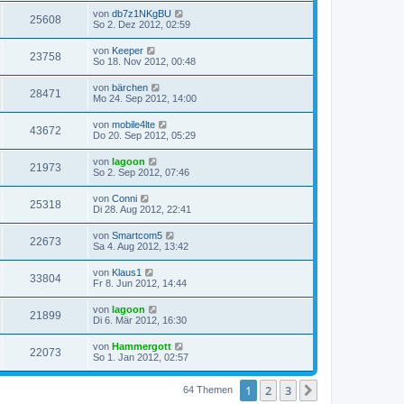
von
db7z1NKgBU
25608
So 2. Dez 2012, 02:59
von
Keeper
23758
So 18. Nov 2012, 00:48
von
bärchen
28471
Mo 24. Sep 2012, 14:00
von
mobile4lte
43672
Do 20. Sep 2012, 05:29
von
lagoon
21973
So 2. Sep 2012, 07:46
von
Conni
25318
Di 28. Aug 2012, 22:41
von
Smartcom5
22673
Sa 4. Aug 2012, 13:42
von
Klaus1
33804
Fr 8. Jun 2012, 14:44
von
lagoon
21899
Di 6. Mär 2012, 16:30
von
Hammergott
22073
So 1. Jan 2012, 02:57
1
2
3
Nächste
64 Themen