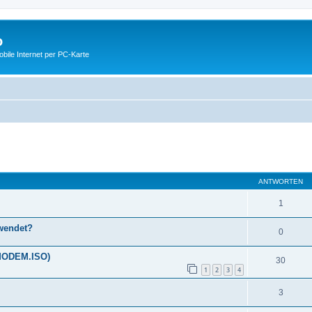
o
ile Internet per PC-Karte
eiterte Suche
ANTWORTEN
1
wendet?
0
EMODEM.ISO)
30
1
2
3
4
3