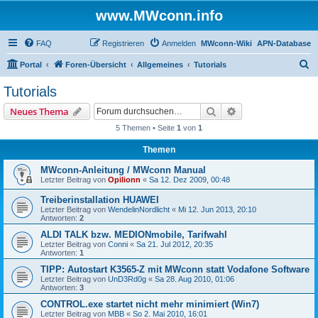
www.MWconn.info
FAQ
Registrieren
Anmelden
MWconn-Wiki
APN-Database
S
Portal
Foren-Übersicht
Allgemeines
Tutorials
u
Tutorials
c
Suche
Erweiterte Suche
Neues Thema
h
5 Themen • Seite
1
von
1
e
Themen
MWconn-Anleitung / MWconn Manual
Letzter Beitrag von
Opilionn
«
Sa 12. Dez 2009, 00:48
Treiberinstallation HUAWEI
Letzter Beitrag von
WendelinNordlicht
«
Mi 12. Jun 2013, 20:10
Antworten:
2
ALDI TALK bzw. MEDIONmobile, Tarifwahl
Letzter Beitrag von
Conni
«
Sa 21. Jul 2012, 20:35
Antworten:
1
TIPP: Autostart K3565-Z mit MWconn statt Vodafone Software
Letzter Beitrag von
UnD3Rd0g
«
Sa 28. Aug 2010, 01:06
Antworten:
3
CONTROL.exe startet nicht mehr minimiert (Win7)
Letzter Beitrag von
MBB
«
So 2. Mai 2010, 16:01