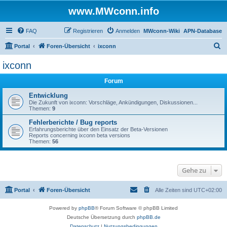
www.MWconn.info
FAQ
Registrieren
Anmelden
MWconn-Wiki
APN-Database
S
Portal
Foren-Übersicht
ixconn
u
ixconn
c
Forum
h
e
Entwicklung
Die Zukunft von ixconn: Vorschläge, Ankündigungen, Diskussionen...
Themen:
9
Fehlerberichte / Bug reports
Erfahrungsberichte über den Einsatz der Beta-Versionen
Reports concerning ixconn beta versions
Themen:
56
Gehe zu
Portal
Foren-Übersicht
Alle Zeiten sind
UTC+02:00
Powered by
phpBB
® Forum Software © phpBB Limited
Deutsche Übersetzung durch
phpBB.de
Datenschutz
|
Nutzungsbedingungen