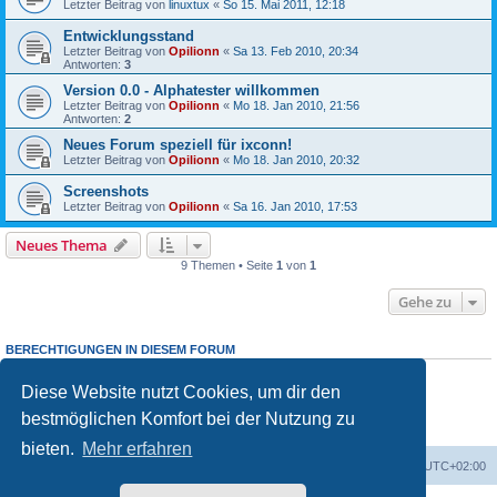
Letzter Beitrag von
linuxtux
«
So 15. Mai 2011, 12:18
Entwicklungsstand
Letzter Beitrag von
Opilionn
«
Sa 13. Feb 2010, 20:34
Antworten:
3
Version 0.0 - Alphatester willkommen
Letzter Beitrag von
Opilionn
«
Mo 18. Jan 2010, 21:56
Antworten:
2
Neues Forum speziell für ixconn!
Letzter Beitrag von
Opilionn
«
Mo 18. Jan 2010, 20:32
Screenshots
Letzter Beitrag von
Opilionn
«
Sa 16. Jan 2010, 17:53
Neues Thema
9 Themen • Seite
1
von
1
Gehe zu
BERECHTIGUNGEN IN DIESEM FORUM
Du darfst
keine
neuen Themen in diesem Forum erstellen.
Du darfst
keine
Antworten zu Themen in diesem Forum erstellen.
Diese Website nutzt Cookies, um dir den
Du darfst deine Beiträge in diesem Forum
nicht
ändern.
bestmöglichen Komfort bei der Nutzung zu
Du darfst deine Beiträge in diesem Forum
nicht
löschen.
Du darfst
keine
Dateianhänge in diesem Forum erstellen.
bieten.
Mehr erfahren
Portal
Foren-Übersicht
Alle Zeiten sind
UTC+02:00