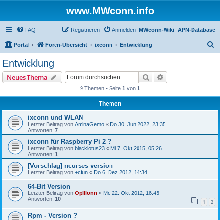
www.MWconn.info
FAQ
Registrieren
Anmelden
MWconn-Wiki
APN-Database
S
Portal
Foren-Übersicht
ixconn
Entwicklung
u
Entwicklung
c
Suche
Erweiterte Suche
Neues Thema
h
9 Themen • Seite
1
von
1
e
Themen
ixconn und WLAN
Letzter Beitrag von
AminaGemo
«
Do 30. Jun 2022, 23:35
Antworten:
7
ixconn für Raspberry Pi 2 ?
Letzter Beitrag von
blacklotus23
«
Mi 7. Okt 2015, 05:26
Antworten:
1
[Vorschlag] ncurses version
Letzter Beitrag von
+cfun
«
Do 6. Dez 2012, 14:34
64-Bit Version
Letzter Beitrag von
Opilionn
«
Mo 22. Okt 2012, 18:43
Antworten:
10
1
2
Rpm - Version ?