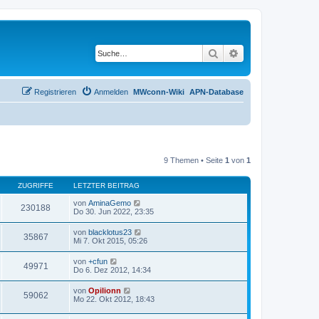
Suche
Erweiterte Suche
Registrieren
Anmelden
MWconn-Wiki
APN-Database
9 Themen • Seite
1
von
1
ZUGRIFFE
LETZTER BEITRAG
von
AminaGemo
230188
Do 30. Jun 2022, 23:35
von
blacklotus23
35867
Mi 7. Okt 2015, 05:26
von
+cfun
49971
Do 6. Dez 2012, 14:34
von
Opilionn
59062
Mo 22. Okt 2012, 18:43