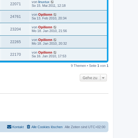
von
linuxtux
22071
So 15. Mai 2011, 12:18
von
Opilionn
24761
Sa 13. Feb 2010, 20:34
von
Opilionn
23204
Mo 18. Jan 2010, 21:56
von
Opilionn
22265
Mo 18. Jan 2010, 20:32
von
Opilionn
22170
Sa 16. Jan 2010, 17:53
9 Themen • Seite
1
von
1
Gehe zu
Kontakt
Alle Cookies löschen
Alle Zeiten sind
UTC+02:00