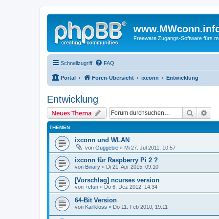
www.MWconn.inf
Freeware Zugangs-Software fürs mob
Schnellzugriff
FAQ
Portal
Foren-Übersicht
ixconn
Entwicklung
Entwicklung
Suche
Erw
Neues Thema
THEMEN
ixconn und WLAN
von
Guggebie
» Mi 27. Jul 2011, 10:57
ixconn für Raspberry Pi 2 ?
von
Binary
» Di 21. Apr 2015, 09:10
[Vorschlag] ncurses version
von
+cfun
» Do 6. Dez 2012, 14:34
64-Bit Version
von
Karlkloss
» Do 11. Feb 2010, 19:11