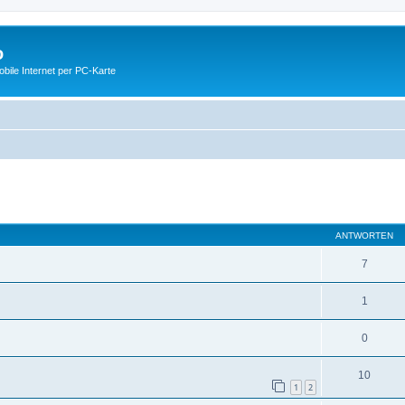
o
ile Internet per PC-Karte
eiterte Suche
ANTWORTEN
7
1
0
10
1
2