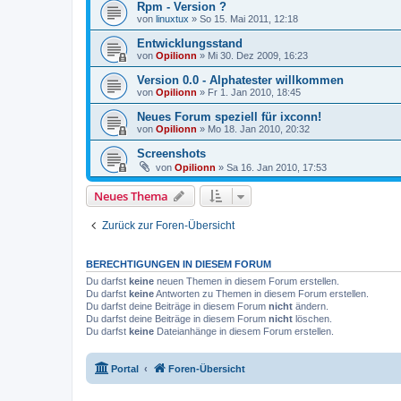
Rpm - Version ?
von
linuxtux
» So 15. Mai 2011, 12:18
Entwicklungsstand
von
Opilionn
» Mi 30. Dez 2009, 16:23
Version 0.0 - Alphatester willkommen
von
Opilionn
» Fr 1. Jan 2010, 18:45
Neues Forum speziell für ixconn!
von
Opilionn
» Mo 18. Jan 2010, 20:32
Screenshots
von
Opilionn
» Sa 16. Jan 2010, 17:53
Neues Thema
Zurück zur Foren-Übersicht
BERECHTIGUNGEN IN DIESEM FORUM
Du darfst
keine
neuen Themen in diesem Forum erstellen.
Du darfst
keine
Antworten zu Themen in diesem Forum erstellen.
Du darfst deine Beiträge in diesem Forum
nicht
ändern.
Du darfst deine Beiträge in diesem Forum
nicht
löschen.
Du darfst
keine
Dateianhänge in diesem Forum erstellen.
Portal
Foren-Übersicht