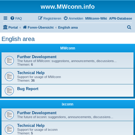
www.MWconn.info
FAQ
Registrieren
Anmelden
MWconn-Wiki
APN-Database
S
Portal
Foren-Übersicht
English area
u
English area
c
MWconn
h
e
Further Development
The future of MWconn: suggestions, announcements, discussions...
Themen:
6
Technical Help
Support for usage of MWconn
Themen:
36
Bug Report
ixconn
Further Development
The future of ixconn: suggestions, announcements, discussions...
Technical Help
Support for usage of ixconn
Themen:
5