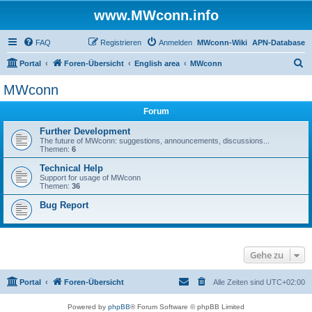
www.MWconn.info
FAQ
Registrieren
Anmelden
MWconn-Wiki
APN-Database
S
Portal
Foren-Übersicht
English area
MWconn
u
MWconn
c
Forum
h
e
Further Development
The future of MWconn: suggestions, announcements, discussions...
Themen:
6
Technical Help
Support for usage of MWconn
Themen:
36
Bug Report
Gehe zu
Portal
Foren-Übersicht
Alle Zeiten sind
UTC+02:00
Powered by
phpBB
® Forum Software © phpBB Limited