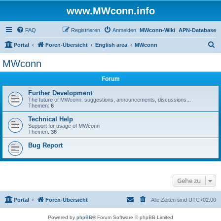
www.MWconn.info
FAQ
Registrieren
Anmelden
MWconn-Wiki
APN-Database
S
Portal
Foren-Übersicht
English area
MWconn
u
MWconn
c
Forum
h
e
Further Development
The future of MWconn: suggestions, announcements, discussions...
Themen:
6
Technical Help
Support for usage of MWconn
Themen:
36
Bug Report
Gehe zu
Portal
Foren-Übersicht
Alle Zeiten sind
UTC+02:00
Powered by
phpBB
® Forum Software © phpBB Limited