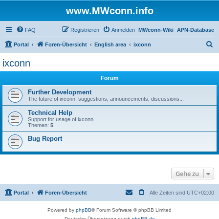
www.MWconn.info
FAQ
Registrieren
Anmelden
MWconn-Wiki
APN-Database
S
Portal
Foren-Übersicht
English area
ixconn
u
ixconn
c
Forum
h
e
Further Development
The future of ixconn: suggestions, announcements, discussions...
Technical Help
Support for usage of ixconn
Themen:
5
Bug Report
Gehe zu
Portal
Foren-Übersicht
Alle Zeiten sind
UTC+02:00
Powered by
phpBB
® Forum Software © phpBB Limited
Deutsche Übersetzung durch
phpBB.de