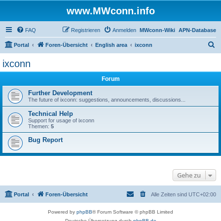
www.MWconn.info
FAQ
Registrieren
Anmelden
MWconn-Wiki
APN-Database
S
Portal
Foren-Übersicht
English area
ixconn
u
ixconn
c
Forum
h
e
Further Development
The future of ixconn: suggestions, announcements, discussions...
Technical Help
Support for usage of ixconn
Themen:
5
Bug Report
Gehe zu
Portal
Foren-Übersicht
Alle Zeiten sind
UTC+02:00
Powered by
phpBB
® Forum Software © phpBB Limited
Deutsche Übersetzung durch
phpBB.de