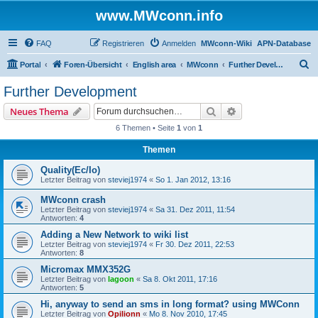
www.MWconn.info
FAQ
Registrieren
Anmelden
MWconn-Wiki
APN-Database
S
Portal
Foren-Übersicht
English area
MWconn
Further Development
u
Further Development
c
Suche
Erweiterte Suche
Neues Thema
h
6 Themen • Seite
1
von
1
e
Themen
Quality(Ec/Io)
Letzter Beitrag von
steviej1974
«
So 1. Jan 2012, 13:16
MWconn crash
Letzter Beitrag von
steviej1974
«
Sa 31. Dez 2011, 11:54
Antworten:
4
Adding a New Network to wiki list
Letzter Beitrag von
steviej1974
«
Fr 30. Dez 2011, 22:53
Antworten:
8
Micromax MMX352G
Letzter Beitrag von
lagoon
«
Sa 8. Okt 2011, 17:16
Antworten:
5
Hi, anyway to send an sms in long format? using MWConn
Letzter Beitrag von
Opilionn
«
Mo 8. Nov 2010, 17:45