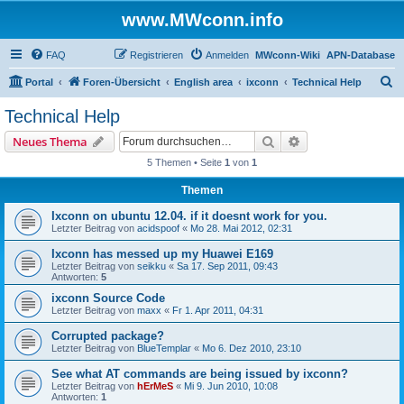
www.MWconn.info
FAQ
Registrieren
Anmelden
MWconn-Wiki
APN-Database
S
Portal
Foren-Übersicht
English area
ixconn
Technical Help
u
Technical Help
c
Suche
Erweiterte Suche
Neues Thema
h
5 Themen • Seite
1
von
1
e
Themen
Ixconn on ubuntu 12.04. if it doesnt work for you.
Letzter Beitrag von
acidspoof
«
Mo 28. Mai 2012, 02:31
Ixconn has messed up my Huawei E169
Letzter Beitrag von
seikku
«
Sa 17. Sep 2011, 09:43
Antworten:
5
ixconn Source Code
Letzter Beitrag von
maxx
«
Fr 1. Apr 2011, 04:31
Corrupted package?
Letzter Beitrag von
BlueTemplar
«
Mo 6. Dez 2010, 23:10
See what AT commands are being issued by ixconn?
Letzter Beitrag von
hErMeS
«
Mi 9. Jun 2010, 10:08
Antworten:
1