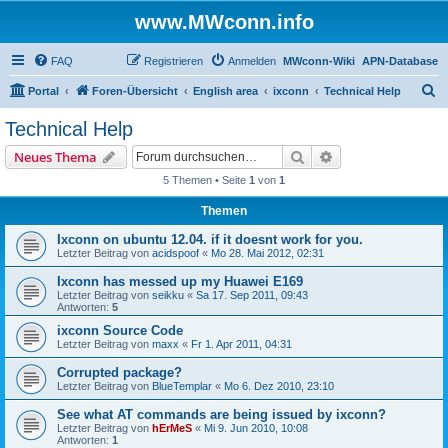
www.MWconn.info
FAQ
Registrieren
Anmelden
MWconn-Wiki
APN-Database
S
Portal
Foren-Übersicht
English area
ixconn
Technical Help
u
Technical Help
c
Suche
Erweiterte Suche
Neues Thema
h
5 Themen • Seite
1
von
1
e
Themen
Ixconn on ubuntu 12.04. if it doesnt work for you.
Letzter Beitrag von
acidspoof
«
Mo 28. Mai 2012, 02:31
Ixconn has messed up my Huawei E169
Letzter Beitrag von
seikku
«
Sa 17. Sep 2011, 09:43
Antworten:
5
ixconn Source Code
Letzter Beitrag von
maxx
«
Fr 1. Apr 2011, 04:31
Corrupted package?
Letzter Beitrag von
BlueTemplar
«
Mo 6. Dez 2010, 23:10
See what AT commands are being issued by ixconn?
Letzter Beitrag von
hErMeS
«
Mi 9. Jun 2010, 10:08
Antworten:
1