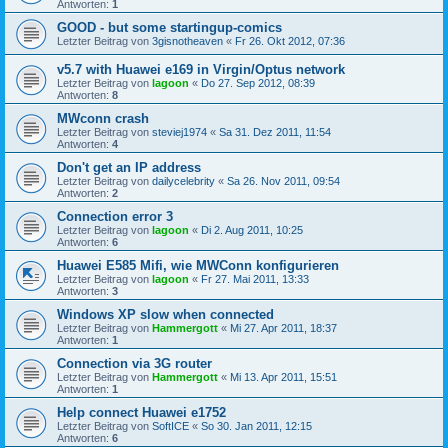
Antworten:
1
GOOD - but some startingup-comics
Letzter Beitrag von
3gisnotheaven
«
Fr 26. Okt 2012, 07:36
v5.7 with Huawei e169 in Virgin/Optus network
Letzter Beitrag von
lagoon
«
Do 27. Sep 2012, 08:39
Antworten:
8
MWconn crash
Letzter Beitrag von
steviej1974
«
Sa 31. Dez 2011, 11:54
Antworten:
4
Don't get an IP address
Letzter Beitrag von
dailycelebrity
«
Sa 26. Nov 2011, 09:54
Antworten:
2
Connection error 3
Letzter Beitrag von
lagoon
«
Di 2. Aug 2011, 10:25
Antworten:
6
Huawei E585 Mifi, wie MWConn konfigurieren
Letzter Beitrag von
lagoon
«
Fr 27. Mai 2011, 13:33
Antworten:
3
Windows XP slow when connected
Letzter Beitrag von
Hammergott
«
Mi 27. Apr 2011, 18:37
Antworten:
1
Connection via 3G router
Letzter Beitrag von
Hammergott
«
Mi 13. Apr 2011, 15:51
Antworten:
1
Help connect Huawei e1752
Letzter Beitrag von
SoftICE
«
So 30. Jan 2011, 12:15
Antworten:
6