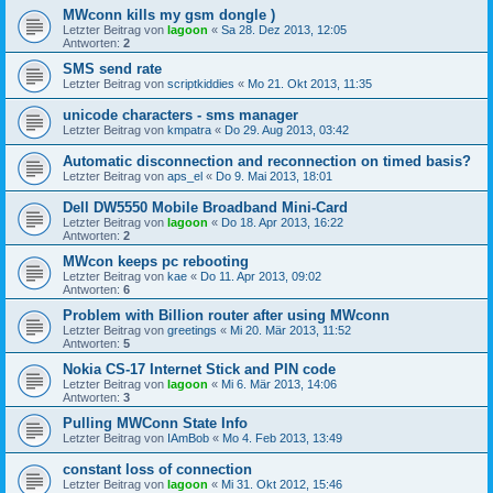
MWconn kills my gsm dongle )
Letzter Beitrag von
lagoon
«
Sa 28. Dez 2013, 12:05
Antworten:
2
SMS send rate
Letzter Beitrag von
scriptkiddies
«
Mo 21. Okt 2013, 11:35
unicode characters - sms manager
Letzter Beitrag von
kmpatra
«
Do 29. Aug 2013, 03:42
Automatic disconnection and reconnection on timed basis?
Letzter Beitrag von
aps_el
«
Do 9. Mai 2013, 18:01
Dell DW5550 Mobile Broadband Mini-Card
Letzter Beitrag von
lagoon
«
Do 18. Apr 2013, 16:22
Antworten:
2
MWcon keeps pc rebooting
Letzter Beitrag von
kae
«
Do 11. Apr 2013, 09:02
Antworten:
6
Problem with Billion router after using MWconn
Letzter Beitrag von
greetings
«
Mi 20. Mär 2013, 11:52
Antworten:
5
Nokia CS-17 Internet Stick and PIN code
Letzter Beitrag von
lagoon
«
Mi 6. Mär 2013, 14:06
Antworten:
3
Pulling MWConn State Info
Letzter Beitrag von
IAmBob
«
Mo 4. Feb 2013, 13:49
constant loss of connection
Letzter Beitrag von
lagoon
«
Mi 31. Okt 2012, 15:46