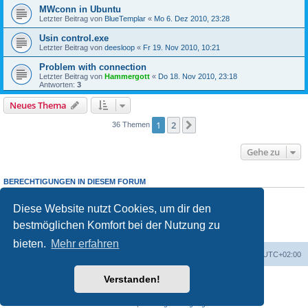
MWconn in Ubuntu
Letzter Beitrag von
BlueTemplar
«
Mo 6. Dez 2010, 23:28
Usin control.exe
Letzter Beitrag von
deesloop
«
Fr 19. Nov 2010, 10:21
Problem with connection
Letzter Beitrag von
Hammergott
«
Do 18. Nov 2010, 23:18
Antworten:
3
Neues Thema
1
2
Nächste
36 Themen
Gehe zu
BERECHTIGUNGEN IN DIESEM FORUM
Du darfst
keine
neuen Themen in diesem Forum erstellen.
Du darfst
keine
Antworten zu Themen in diesem Forum erstellen.
Diese Website nutzt Cookies, um dir den
Du darfst deine Beiträge in diesem Forum
nicht
ändern.
bestmöglichen Komfort bei der Nutzung zu
Du darfst deine Beiträge in diesem Forum
nicht
löschen.
Du darfst
keine
Dateianhänge in diesem Forum erstellen.
bieten.
Mehr erfahren
Portal
Foren-Übersicht
Alle Zeiten sind
UTC+02:00
Verstanden!
Powered by
phpBB
® Forum Software © phpBB Limited
Deutsche Übersetzung durch
phpBB.de
Datenschutz
|
Nutzungsbedingungen