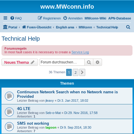
www.MWconn.info
FAQ
Registrieren
Anmelden
MWconn-Wiki
APN-Database
S
Portal
Foren-Übersicht
English area
MWconn
Technical Help
u
Technical Help
c
Forumsregeln
h
In most fault cases it is necessary to create a
Service Log
e
Suche
Erweiterte Suche
Neues Thema
1
2
Nächste
36 Themen
Themen
Continuous Network Search when no Network name is
Provided
Letzter Beitrag von
jleavy
«
Di 3. Jan 2017, 18:02
4G LTE
Letzter Beitrag von
Seb-o-Mat
«
Di 29. Nov 2016, 17:58
Antworten:
1
SMS not working
Letzter Beitrag von
lagoon
«
Di 9. Sep 2014, 18:30
Antworten:
7