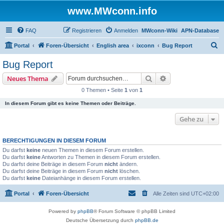
www.MWconn.info
FAQ
Registrieren
Anmelden
MWconn-Wiki
APN-Database
S
Portal
Foren-Übersicht
English area
ixconn
Bug Report
u
Bug Report
c
Suche
Erweiterte Suche
Neues Thema
h
0 Themen • Seite
1
von
1
e
In diesem Forum gibt es keine Themen oder Beiträge.
Gehe zu
BERECHTIGUNGEN IN DIESEM FORUM
Du darfst
keine
neuen Themen in diesem Forum erstellen.
Du darfst
keine
Antworten zu Themen in diesem Forum erstellen.
Du darfst deine Beiträge in diesem Forum
nicht
ändern.
Du darfst deine Beiträge in diesem Forum
nicht
löschen.
Du darfst
keine
Dateianhänge in diesem Forum erstellen.
Portal
Foren-Übersicht
Alle Zeiten sind
UTC+02:00
Powered by
phpBB
® Forum Software © phpBB Limited
Deutsche Übersetzung durch
phpBB.de