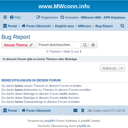
www.MWconn.info
FAQ
Registrieren
Anmelden
MWconn-Wiki
APN-Database
S
Portal
Foren-Übersicht
English area
MWconn
Bug Report
u
Bug Report
c
Suche
Erweiterte Suche
Neues Thema
h
0 Themen • Seite
1
von
1
e
In diesem Forum gibt es keine Themen oder Beiträge.
Gehe zu
BERECHTIGUNGEN IN DIESEM FORUM
Du darfst
keine
neuen Themen in diesem Forum erstellen.
Du darfst
keine
Antworten zu Themen in diesem Forum erstellen.
Du darfst deine Beiträge in diesem Forum
nicht
ändern.
Du darfst deine Beiträge in diesem Forum
nicht
löschen.
Du darfst
keine
Dateianhänge in diesem Forum erstellen.
Portal
Foren-Übersicht
Alle Zeiten sind
UTC+02:00
Powered by
phpBB
® Forum Software © phpBB Limited
Deutsche Übersetzung durch
phpBB.de