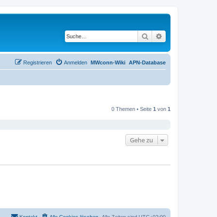
Suche
Erweiterte Suche
Registrieren
Anmelden
MWconn-Wiki
APN-Database
0 Themen • Seite
1
von
1
Gehe zu