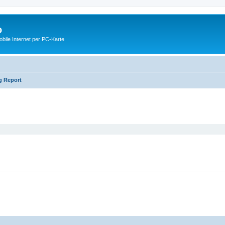
o
ile Internet per PC-Karte
g Report
eiterte Suche