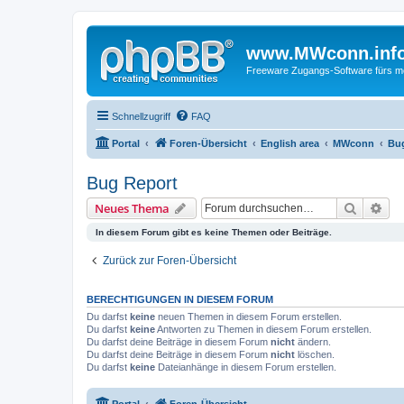
www.MWconn.inf
Freeware Zugangs-Software fürs mob
Schnellzugriff
FAQ
Portal
Foren-Übersicht
English area
MWconn
Bu
Bug Report
Suche
Erw
Neues Thema
In diesem Forum gibt es keine Themen oder Beiträge.
Zurück zur Foren-Übersicht
BERECHTIGUNGEN IN DIESEM FORUM
Du darfst
keine
neuen Themen in diesem Forum erstellen.
Du darfst
keine
Antworten zu Themen in diesem Forum erstellen.
Du darfst deine Beiträge in diesem Forum
nicht
ändern.
Du darfst deine Beiträge in diesem Forum
nicht
löschen.
Du darfst
keine
Dateianhänge in diesem Forum erstellen.