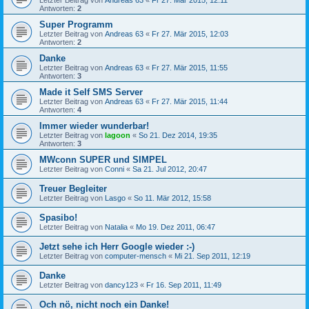
Letzter Beitrag von
Andreas 63
«
Fr 27. Mär 2015, 12:11
Antworten:
2
Super Programm
Letzter Beitrag von
Andreas 63
«
Fr 27. Mär 2015, 12:03
Antworten:
2
Danke
Letzter Beitrag von
Andreas 63
«
Fr 27. Mär 2015, 11:55
Antworten:
3
Made it Self SMS Server
Letzter Beitrag von
Andreas 63
«
Fr 27. Mär 2015, 11:44
Antworten:
4
Immer wieder wunderbar!
Letzter Beitrag von
lagoon
«
So 21. Dez 2014, 19:35
Antworten:
3
MWconn SUPER und SIMPEL
Letzter Beitrag von
Conni
«
Sa 21. Jul 2012, 20:47
Treuer Begleiter
Letzter Beitrag von
Lasgo
«
So 11. Mär 2012, 15:58
Spasibo!
Letzter Beitrag von
Natalia
«
Mo 19. Dez 2011, 06:47
Jetzt sehe ich Herr Google wieder :-)
Letzter Beitrag von
computer-mensch
«
Mi 21. Sep 2011, 12:19
Danke
Letzter Beitrag von
dancy123
«
Fr 16. Sep 2011, 11:49
Och nö, nicht noch ein Danke!