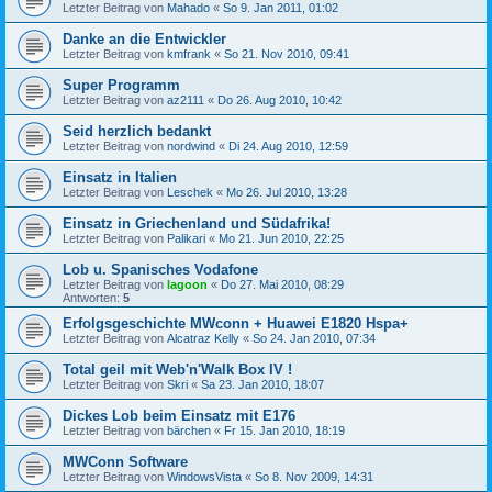
Letzter Beitrag von
Mahado
«
So 9. Jan 2011, 01:02
Danke an die Entwickler
Letzter Beitrag von
kmfrank
«
So 21. Nov 2010, 09:41
Super Programm
Letzter Beitrag von
az2111
«
Do 26. Aug 2010, 10:42
Seid herzlich bedankt
Letzter Beitrag von
nordwind
«
Di 24. Aug 2010, 12:59
Einsatz in Italien
Letzter Beitrag von
Leschek
«
Mo 26. Jul 2010, 13:28
Einsatz in Griechenland und Südafrika!
Letzter Beitrag von
Palikari
«
Mo 21. Jun 2010, 22:25
Lob u. Spanisches Vodafone
Letzter Beitrag von
lagoon
«
Do 27. Mai 2010, 08:29
Antworten:
5
Erfolgsgeschichte MWconn + Huawei E1820 Hspa+
Letzter Beitrag von
Alcatraz Kelly
«
So 24. Jan 2010, 07:34
Total geil mit Web'n'Walk Box IV !
Letzter Beitrag von
Skri
«
Sa 23. Jan 2010, 18:07
Dickes Lob beim Einsatz mit E176
Letzter Beitrag von
bärchen
«
Fr 15. Jan 2010, 18:19
MWConn Software
Letzter Beitrag von
WindowsVista
«
So 8. Nov 2009, 14:31