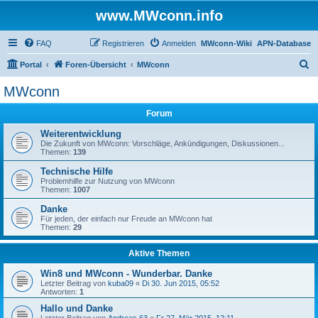
www.MWconn.info
FAQ
Registrieren
Anmelden
MWconn-Wiki
APN-Database
S
Portal
Foren-Übersicht
MWconn
u
MWconn
c
Forum
h
e
Weiterentwicklung
Die Zukunft von MWconn: Vorschläge, Ankündigungen, Diskussionen...
Themen:
139
Technische Hilfe
Problemhilfe zur Nutzung von MWconn
Themen:
1007
Danke
Für jeden, der einfach nur Freude an MWconn hat
Themen:
29
Aktive Themen
Win8 und MWconn - Wunderbar. Danke
Letzter Beitrag von
kuba09
«
Di 30. Jun 2015, 05:52
Antworten:
1
Hallo und Danke