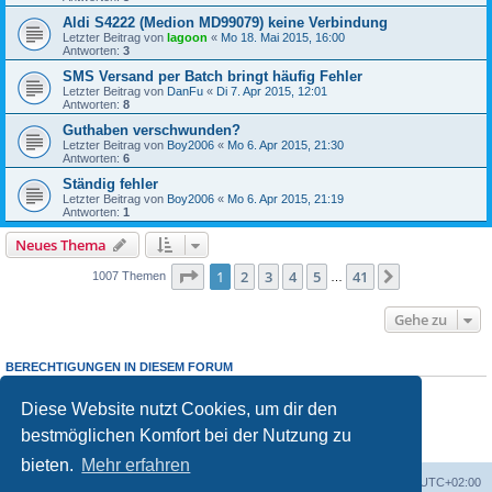
Aldi S4222 (Medion MD99079) keine Verbindung
Letzter Beitrag von
lagoon
«
Mo 18. Mai 2015, 16:00
Antworten:
3
SMS Versand per Batch bringt häufig Fehler
Letzter Beitrag von
DanFu
«
Di 7. Apr 2015, 12:01
Antworten:
8
Guthaben verschwunden?
Letzter Beitrag von
Boy2006
«
Mo 6. Apr 2015, 21:30
Antworten:
6
Ständig fehler
Letzter Beitrag von
Boy2006
«
Mo 6. Apr 2015, 21:19
Antworten:
1
Neues Thema
Seite
1
von
41
1
2
3
4
5
41
Nächste
1007 Themen
…
Gehe zu
BERECHTIGUNGEN IN DIESEM FORUM
Du darfst
keine
neuen Themen in diesem Forum erstellen.
Du darfst
keine
Antworten zu Themen in diesem Forum erstellen.
Diese Website nutzt Cookies, um dir den
Du darfst deine Beiträge in diesem Forum
nicht
ändern.
bestmöglichen Komfort bei der Nutzung zu
Du darfst deine Beiträge in diesem Forum
nicht
löschen.
Du darfst
keine
Dateianhänge in diesem Forum erstellen.
bieten.
Mehr erfahren
Portal
Foren-Übersicht
Alle Zeiten sind
UTC+02:00