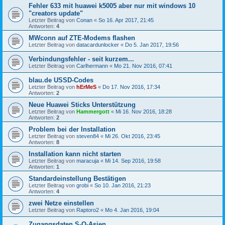
Fehler 633 mit huawei k5005 aber nur mit windows 10
"creators update"
Letzter Beitrag von
Conan
«
So 16. Apr 2017, 21:45
Antworten:
4
MWconn auf ZTE-Modems flashen
Letzter Beitrag von
datacardunlocker
«
Do 5. Jan 2017, 19:56
Verbindungsfehler - seit kurzem...
Letzter Beitrag von
Carlhermann
«
Mo 21. Nov 2016, 07:41
blau.de USSD-Codes
Letzter Beitrag von
hErMeS
«
Do 17. Nov 2016, 17:34
Antworten:
2
Neue Huawei Sticks Unterstützung
Letzter Beitrag von
Hammergott
«
Mi 16. Nov 2016, 18:28
Antworten:
2
Problem bei der Installation
Letzter Beitrag von
steven84
«
Mi 26. Okt 2016, 23:45
Antworten:
8
Installation kann nicht starten
Letzter Beitrag von
maracuja
«
Mi 14. Sep 2016, 19:58
Antworten:
1
Standardeinstellung Bestätigen
Letzter Beitrag von
grobi
«
So 10. Jan 2016, 21:23
Antworten:
4
zwei Netze einstellen
Letzter Beitrag von
Raptoro2
«
Mo 4. Jan 2016, 19:04
Zugangsdaten S-O-Asien