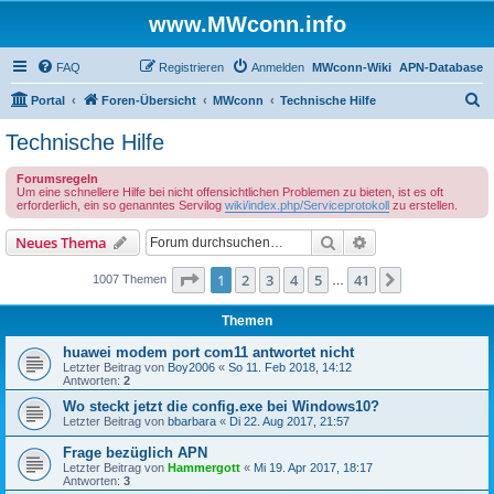
www.MWconn.info
FAQ
Registrieren
Anmelden
MWconn-Wiki
APN-Database
S
Portal
Foren-Übersicht
MWconn
Technische Hilfe
u
Technische Hilfe
c
Forumsregeln
h
Um eine schnellere Hilfe bei nicht offensichtlichen Problemen zu bieten, ist es oft
erforderlich, ein so genanntes Servilog
wiki/index.php/Serviceprotokoll
zu erstellen.
e
Suche
Erweiterte Suche
Neues Thema
Seite
1
von
41
1
2
3
4
5
41
Nächste
1007 Themen
…
Themen
huawei modem port com11 antwortet nicht
Letzter Beitrag von
Boy2006
«
So 11. Feb 2018, 14:12
Antworten:
2
Wo steckt jetzt die config.exe bei Windows10?
Letzter Beitrag von
bbarbara
«
Di 22. Aug 2017, 21:57
Frage bezüglich APN
Letzter Beitrag von
Hammergott
«
Mi 19. Apr 2017, 18:17
Antworten:
3