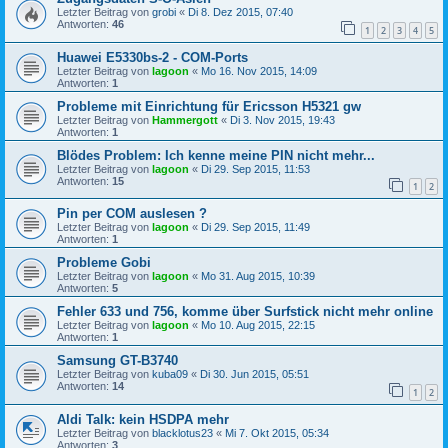
Letzter Beitrag von
grobi
«
Di 8. Dez 2015, 07:40
Antworten:
46
1
2
3
4
5
Huawei E5330bs-2 - COM-Ports
Letzter Beitrag von
lagoon
«
Mo 16. Nov 2015, 14:09
Antworten:
1
Probleme mit Einrichtung für Ericsson H5321 gw
Letzter Beitrag von
Hammergott
«
Di 3. Nov 2015, 19:43
Antworten:
1
Blödes Problem: Ich kenne meine PIN nicht mehr...
Letzter Beitrag von
lagoon
«
Di 29. Sep 2015, 11:53
Antworten:
15
1
2
Pin per COM auslesen ?
Letzter Beitrag von
lagoon
«
Di 29. Sep 2015, 11:49
Antworten:
1
Probleme Gobi
Letzter Beitrag von
lagoon
«
Mo 31. Aug 2015, 10:39
Antworten:
5
Fehler 633 und 756, komme über Surfstick nicht mehr online
Letzter Beitrag von
lagoon
«
Mo 10. Aug 2015, 22:15
Antworten:
1
Samsung GT-B3740
Letzter Beitrag von
kuba09
«
Di 30. Jun 2015, 05:51
Antworten:
14
1
2
Aldi Talk: kein HSDPA mehr
Letzter Beitrag von
blacklotus23
«
Mi 7. Okt 2015, 05:34
Antworten:
3