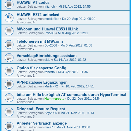
HUAWEI AT codes
Letzter Beitrag von
fritz_ch
«
Mi 29. Aug 2012, 14:55
HUAWEI E372 unlocked
Letzter Beitrag von
mobile4lte
«
Do 20. Sep 2012, 05:29
Antworten:
4
MWconn und Huawei E353 HiLink
Letzter Beitrag von
RN500
«
Mi 8. Aug 2012, 22:11
Telefonieren mit MWconn
Letzter Beitrag von
Boy2006
«
Mo 6. Aug 2012, 01:58
Antworten:
7
Vorschlag:Einrichtungs assistant
Letzter Beitrag von
dida
«
Sa 14. Apr 2012, 01:22
Option für gesperrte Config
Letzter Beitrag von
roberto
«
Mi 4. Apr 2012, 11:36
Antworten:
2
APN-Database Ergänzungen
Letzter Beitrag von
Martin-72
«
Fr 10. Feb 2012, 14:51
bitte um Hilfe bezüglich AT commands durch HyperTerminal
Letzter Beitrag von
Hammergott
«
Do 22. Dez 2011, 03:54
Antworten:
1
Dringend: Feature Request
Letzter Beitrag von
Boy2006
«
Mo 21. Nov 2011, 11:13
Antworten:
3
Anbieter Verbrauch anzeige
Letzter Beitrag von
mai77
«
Mo 21. Nov 2011, 03:38
Antworten:
1