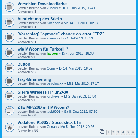
Vorschlag Downloadfarbe
Letzter Beitrag von
kuba09
«
Di 30. Jun 2015, 05:41
Antworten:
1
Ausrichtung des Sticks
Letzter Beitrag von
Soschek
«
Mo 14. Jul 2014, 10:13
Antworten:
1
[Vorschlag] "opmode" change on error "FRZ"
Letzter Beitrag von
siamon
«
Do 4. Jul 2013, 13:33
Antworten:
1
wie MWconn für Turkcell ?
Letzter Beitrag von
lagoon
«
Di 4. Jun 2013, 16:38
Antworten:
6
Button
Letzter Beitrag von
Conni
«
Di 14. Mai 2013, 18:59
Antworten:
2
Tray-Minimierung
Letzter Beitrag von
psychoxxx
«
Mi 1. Mai 2013, 17:17
Sierra Wireless HP un2430
Letzter Beitrag von
lordkevin
«
Mi 2. Jan 2013, 10:50
Antworten:
6
ZTE MF820D mit MWconn?
Letzter Beitrag von
jack9091
«
Sa 8. Dez 2012, 07:39
Antworten:
6
Vodafone K5005 / Speedstick LTE
Letzter Beitrag von
Conan
«
Mo 5. Nov 2012, 20:26
Antworten:
56
1
2
3
4
5
6