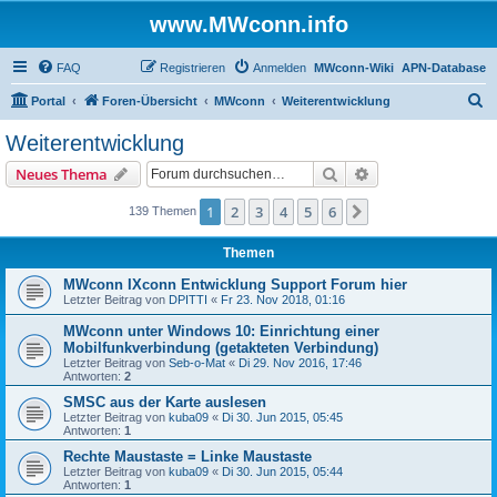
www.MWconn.info
FAQ
Registrieren
Anmelden
MWconn-Wiki
APN-Database
S
Portal
Foren-Übersicht
MWconn
Weiterentwicklung
u
Weiterentwicklung
c
Suche
Erweiterte Suche
Neues Thema
h
e
1
2
3
4
5
6
Nächste
139 Themen
Themen
MWconn IXconn Entwicklung Support Forum hier
Letzter Beitrag von
DPITTI
«
Fr 23. Nov 2018, 01:16
MWconn unter Windows 10: Einrichtung einer
Mobilfunkverbindung (getakteten Verbindung)
Letzter Beitrag von
Seb-o-Mat
«
Di 29. Nov 2016, 17:46
Antworten:
2
SMSC aus der Karte auslesen
Letzter Beitrag von
kuba09
«
Di 30. Jun 2015, 05:45
Antworten:
1
Rechte Maustaste = Linke Maustaste
Letzter Beitrag von
kuba09
«
Di 30. Jun 2015, 05:44
Antworten:
1