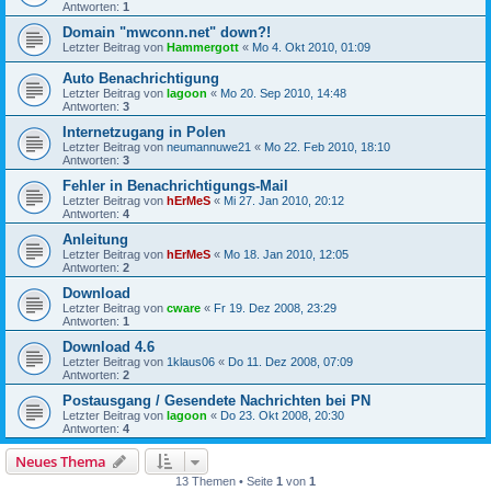
Antworten:
1
Domain "mwconn.net" down?!
Letzter Beitrag von
Hammergott
«
Mo 4. Okt 2010, 01:09
Auto Benachrichtigung
Letzter Beitrag von
lagoon
«
Mo 20. Sep 2010, 14:48
Antworten:
3
Internetzugang in Polen
Letzter Beitrag von
neumannuwe21
«
Mo 22. Feb 2010, 18:10
Antworten:
3
Fehler in Benachrichtigungs-Mail
Letzter Beitrag von
hErMeS
«
Mi 27. Jan 2010, 20:12
Antworten:
4
Anleitung
Letzter Beitrag von
hErMeS
«
Mo 18. Jan 2010, 12:05
Antworten:
2
Download
Letzter Beitrag von
cware
«
Fr 19. Dez 2008, 23:29
Antworten:
1
Download 4.6
Letzter Beitrag von
1klaus06
«
Do 11. Dez 2008, 07:09
Antworten:
2
Postausgang / Gesendete Nachrichten bei PN
Letzter Beitrag von
lagoon
«
Do 23. Okt 2008, 20:30
Antworten:
4
Neues Thema
13 Themen • Seite
1
von
1