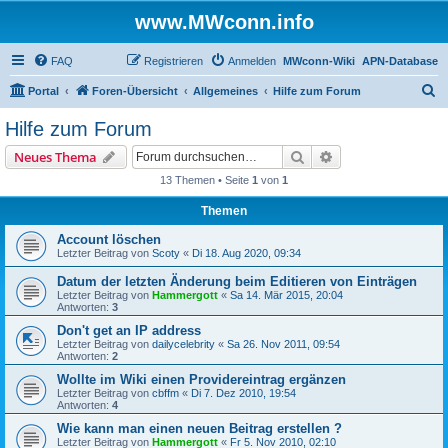
www.MWconn.info
FAQ
Registrieren
Anmelden
MWconn-Wiki
APN-Database
S
Portal
Foren-Übersicht
Allgemeines
Hilfe zum Forum
u
Hilfe zum Forum
c
Suche
Erweiterte Suche
Neues Thema
h
13 Themen • Seite
1
von
1
e
Themen
Account löschen
Letzter Beitrag von
Scoty
«
Di 18. Aug 2020, 09:34
Datum der letzten Änderung beim Editieren von Einträgen
Letzter Beitrag von
Hammergott
«
Sa 14. Mär 2015, 20:04
Antworten:
3
Don't get an IP address
Letzter Beitrag von
dailycelebrity
«
Sa 26. Nov 2011, 09:54
Antworten:
2
Wollte im Wiki einen Providereintrag ergänzen
Letzter Beitrag von
cbffm
«
Di 7. Dez 2010, 19:54
Antworten:
4
Wie kann man einen neuen Beitrag erstellen ?
Letzter Beitrag von
Hammergott
«
Fr 5. Nov 2010, 02:10