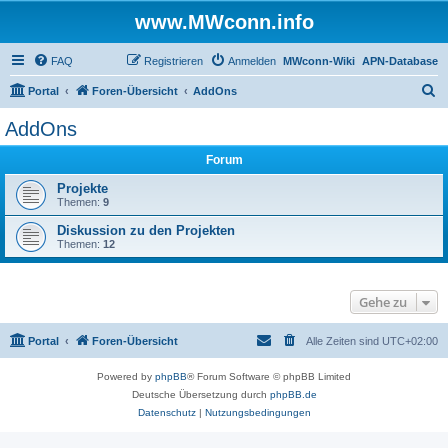
www.MWconn.info
FAQ
Registrieren
Anmelden
MWconn-Wiki
APN-Database
S
Portal
Foren-Übersicht
AddOns
u
AddOns
c
Forum
h
e
Projekte
Themen:
9
Diskussion zu den Projekten
Themen:
12
Gehe zu
Portal
Foren-Übersicht
Alle Zeiten sind
UTC+02:00
Powered by
phpBB
® Forum Software © phpBB Limited
Deutsche Übersetzung durch
phpBB.de
Datenschutz
|
Nutzungsbedingungen