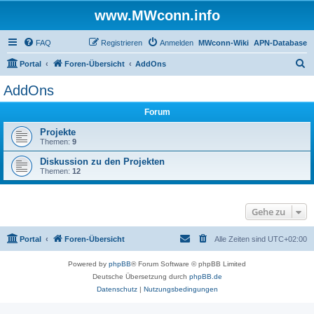
www.MWconn.info
FAQ
Registrieren
Anmelden
MWconn-Wiki
APN-Database
S
Portal
Foren-Übersicht
AddOns
u
AddOns
c
Forum
h
e
Projekte
Themen:
9
Diskussion zu den Projekten
Themen:
12
Gehe zu
Portal
Foren-Übersicht
Alle Zeiten sind
UTC+02:00
Powered by
phpBB
® Forum Software © phpBB Limited
Deutsche Übersetzung durch
phpBB.de
Datenschutz
|
Nutzungsbedingungen