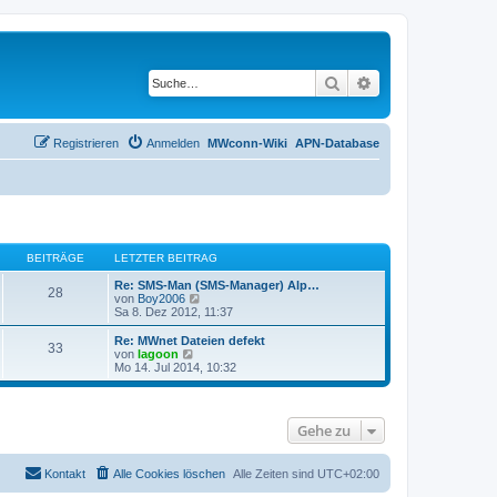
Suche
Erweiterte Suche
Registrieren
Anmelden
MWconn-Wiki
APN-Database
BEITRÄGE
LETZTER BEITRAG
Re: SMS-Man (SMS-Manager) Alp…
28
N
von
Boy2006
e
Sa 8. Dez 2012, 11:37
u
e
Re: MWnet Dateien defekt
33
s
N
von
lagoon
t
e
Mo 14. Jul 2014, 10:32
e
u
r
e
B
s
e
t
Gehe zu
i
e
t
r
r
B
a
e
Kontakt
Alle Cookies löschen
Alle Zeiten sind
UTC+02:00
g
i