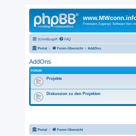
www.MWconn.inf
Freeware Zugangs-Software fürs mob
Schnellzugriff
FAQ
Portal
Foren-Übersicht
AddOns
AddOns
FORUM
Projekte
Diskussion zu den Projekten
Portal
Foren-Übersicht