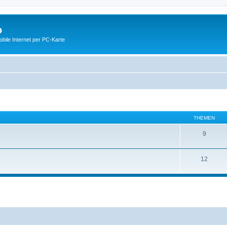
o
ile Internet per PC-Karte
THEMEN
9
12