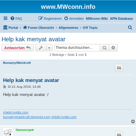
www.MWconn.info
FAQ
Registrieren
Anmelden
MWconn-Wiki
APN-Database
S
Portal
Foren-Übersicht
Allgemeines
Off Topic
u
Help kak menyat avatar
c
Suche
Erweiterte
Antworten
h
2 Beiträge • Seite
1
von
1
e
BumajnyiMainkraft
Help kak menyat avatar
B
Di 13. Aug 2019, 13:48
e
i
Help kak menyat avatar :/
t
r
a
g
shield.nvidia.com
bumajnyimainkraft.blogspot.com
shield.nvidia.com
Hammergott