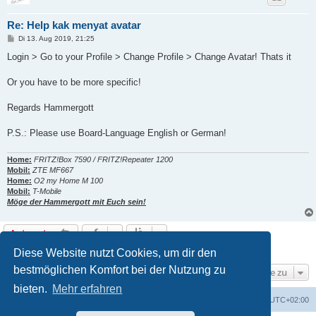
Re: Help kak menyat avatar
B
Di 13. Aug 2019, 21:25
e
i
Login > Go to your Profile > Change Profile > Change Avatar! Thats it
t
r
a
Or you have to be more specific!
g
Regards Hammergott
P.S.: Please use Board-Language English or German!
Home:
FRITZ!Box 7590 / FRITZ!Repeater 1200
Mobil:
ZTE MF667
Home:
O2 my Home M 100
Mobil:
T-Mobile
Möge der Hammergott mit Euch sein!
Antworten
2 Beiträge • Seite
1
von
1
Diese Website nutzt Cookies, um dir den
bestmöglichen Komfort bei der Nutzung zu
Gehe zu
bieten.
Mehr erfahren
Portal
Foren-Übersicht
Alle Zeiten sind
UTC+02:00