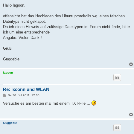
e
i
Hallo lagoon,
t
r
a
offensicht hat das Hochladen des Ubuntuprotokolls wg. eines falschen
g
Dateityps nicht geklappt.
Da ich einen Hinweis auf zulässige Dateitypen im Forum nicht finde, bitte
ich um eine entsprechende
Angabe. Vielen Dank !
Gruß
Guggebie
lagoon
Re: ixconn und WLAN
B
Sa 30. Jul 2011, 12:06
e
i
Versuche es am besten mal mit einem TXT-File ...
t
r
a
g
Guggebie