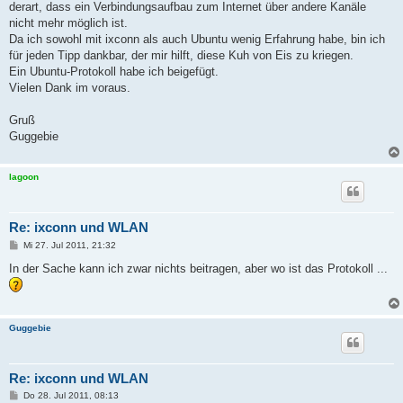
derart, dass ein Verbindungsaufbau zum Internet über andere Kanäle
nicht mehr möglich ist.
Da ich sowohl mit ixconn als auch Ubuntu wenig Erfahrung habe, bin ich
für jeden Tipp dankbar, der mir hilft, diese Kuh von Eis zu kriegen.
Ein Ubuntu-Protokoll habe ich beigefügt.
Vielen Dank im voraus.
Gruß
Guggebie
lagoon
Re: ixconn und WLAN
B
Mi 27. Jul 2011, 21:32
e
i
In der Sache kann ich zwar nichts beitragen, aber wo ist das Protokoll ...
t
r
a
g
Guggebie
Re: ixconn und WLAN
B
Do 28. Jul 2011, 08:13