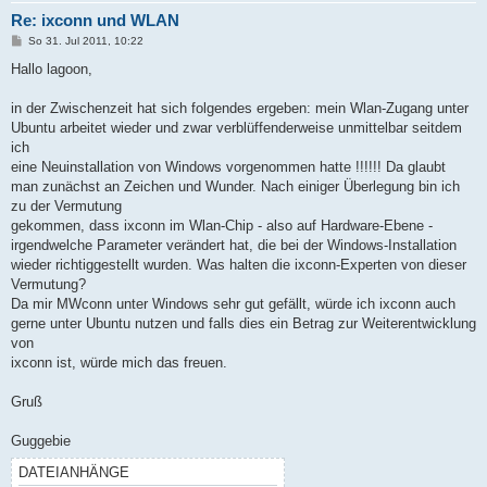
Re: ixconn und WLAN
B
So 31. Jul 2011, 10:22
e
i
Hallo lagoon,
t
r
a
in der Zwischenzeit hat sich folgendes ergeben: mein Wlan-Zugang unter
g
Ubuntu arbeitet wieder und zwar verblüffenderweise unmittelbar seitdem
ich
eine Neuinstallation von Windows vorgenommen hatte !!!!!! Da glaubt
man zunächst an Zeichen und Wunder. Nach einiger Überlegung bin ich
zu der Vermutung
gekommen, dass ixconn im Wlan-Chip - also auf Hardware-Ebene -
irgendwelche Parameter verändert hat, die bei der Windows-Installation
wieder richtiggestellt wurden. Was halten die ixconn-Experten von dieser
Vermutung?
Da mir MWconn unter Windows sehr gut gefällt, würde ich ixconn auch
gerne unter Ubuntu nutzen und falls dies ein Betrag zur Weiterentwicklung
von
ixconn ist, würde mich das freuen.
Gruß
Guggebie
DATEIANHÄNGE