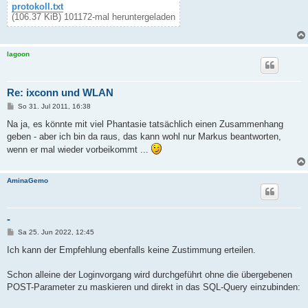
protokoll.txt
(106.37 KiB) 101172-mal heruntergeladen
lagoon
Re: ixconn und WLAN
B
So 31. Jul 2011, 16:38
e
i
Na ja, es könnte mit viel Phantasie tatsächlich einen Zusammenhang
t
geben - aber ich bin da raus, das kann wohl nur Markus beantworten,
r
a
wenn er mal wieder vorbeikommt ...
g
AminaGemo
-
B
Sa 25. Jun 2022, 12:45
e
i
Ich kann der Empfehlung ebenfalls keine Zustimmung erteilen.
t
r
a
Schon alleine der Loginvorgang wird durchgeführt ohne die übergebenen
g
POST-Parameter zu maskieren und direkt in das SQL-Query einzubinden: