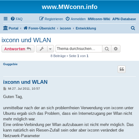
www.MWconn.info
FAQ
Registrieren
Anmelden
MWconn-Wiki
APN-Database
S
Portal
Foren-Übersicht
ixconn
Entwicklung
u
ixconn und WLAN
c
Suche
Erweiterte
Antworten
h
8 Beiträge • Seite
1
von
1
e
Guggebie
ixconn und WLAN
B
Mi 27. Jul 2011, 10:57
e
i
Guten Tag,
t
r
a
unmittelbar nach der an sich problemfreien Verwendung von ixconn unter
g
Ubuntu ergab sich das Problem, dass ein Internetzugang per Wlan nicht
mehr möglich war.
Eine online-Verbindung per Wlan aufzubauen ist nicht mehr möglich. Das
kann natürlich ein Riesen-Zufall sein oder aber ixconn verändert die
Netzwerk-Parameter