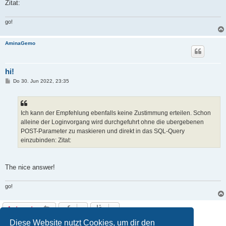
Zitat:
go!
AminaGemo
hi!
B
Do 30. Jun 2022, 23:35
e
i
t
r
a
Ich kann der Empfehlung ebenfalls keine Zustimmung erteilen. Schon
g
alleine der Loginvorgang wird durchgefuhrt ohne die ubergebenen
POST-Parameter zu maskieren und direkt in das SQL-Query
einzubinden: Zitat:
The nice answer!
go!
Antworten
8 Beiträge • Seite
1
von
1
Diese Website nutzt Cookies, um dir den