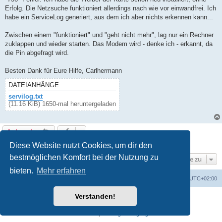
Erfolg. Die Netzsuche funktioniert allerdings nach wie vor einwandfrei. Ich
habe ein ServiceLog generiert, aus dem ich aber nichts erkennen kann...
Zwischen einem "funktioniert" und "geht nicht mehr", lag nur ein Rechner
zuklappen und wieder starten. Das Modem wird - denke ich - erkannt, da
die Pin abgefragt wird.
Besten Dank für Eure Hilfe, Carlhermann
DATEIANHÄNGE
servilog.txt
(11.16 KiB) 1650-mal heruntergeladen
Antworten
1 Beitrag • Seite
1
von
1
Diese Website nutzt Cookies, um dir den
bestmöglichen Komfort bei der Nutzung zu
Gehe zu
bieten.
Mehr erfahren
Portal
Foren-Übersicht
Alle Zeiten sind
UTC+02:00
Verstanden!
Powered by
phpBB
® Forum Software © phpBB Limited
Deutsche Übersetzung durch
phpBB.de
Datenschutz
|
Nutzungsbedingungen