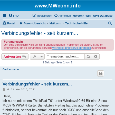
www.MWconn.info
FAQ
Registrieren
Anmelden
MWconn-Wiki
APN-Database
S
Portal
Foren-Übersicht
MWconn
Technische Hilfe
u
Verbindungsfehler - seit kurzem...
c
Forumsregeln
h
Um eine schnellere Hilfe bei nicht offensichtlichen Problemen zu bieten, ist es oft
erforderlich, ein so genanntes Servilog
wiki/index.php/Serviceprotokoll
zu erstellen.
e
Suche
Erweiterte
Antworten
1 Beitrag • Seite
1
von
1
Carlhermann
Verbindungsfehler - seit kurzem...
B
Mo 21. Nov 2016, 07:41
e
i
Hallo,
t
ich nutze mit einem ThinkPad T61 unter WIndows10 64-Bit eine Sierra
r
a
MC8775 WWAN Karte. Bis letzten Freitag hat das auch ohne Probleme
g
funktioniert, seither bekomme ich nur noch "633" und anschließend den
"756" Fehler. Ich habe die Treiber der Karte schon neu installiert, ohne