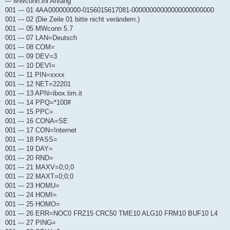
--- MWconn.ini Anfang
001 --- 01 4AA000000000-0156015617081-00000000000000000000000
001 --- 02 (Die Zeile 01 bitte nicht verändern.)
001 --- 05 MWconn 5.7
001 --- 07 LAN=Deutsch
001 --- 08 COM=
001 --- 09 DEV=3
001 --- 10 DEVI=
001 --- 11 PIN=xxxx
001 --- 12 NET=22201
001 --- 13 APN=ibox.tim.it
001 --- 14 PPQ=*100#
001 --- 15 PPC=
001 --- 16 CONA=SE
001 --- 17 CON=Internet
001 --- 18 PASS=
001 --- 19 DAY=
001 --- 20 RND=
001 --- 21 MAXV=0;0;0
001 --- 22 MAXT=0;0;0
001 --- 23 HOMU=
001 --- 24 HOMI=
001 --- 25 HOMO=
001 --- 26 ERR=NOC0 FRZ15 CRC50 TME10 ALG10 FRM10 BUF10 L4
001 --- 27 PING=