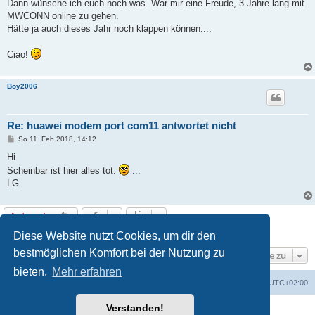
Dann wünsche ich euch noch was. War mir eine Freude, 3 Jahre lang mit
MWCONN online zu gehen.
Hätte ja auch dieses Jahr noch klappen können....
Ciao!
Boy2006
Re: huawei modem port com11 antwortet nicht
B
So 11. Feb 2018, 14:12
e
i
Hi
t
Scheinbar ist hier alles tot.
...
r
a
LG
g
Antworten
3 Beiträge • Seite
1
von
1
Diese Website nutzt Cookies, um dir den
bestmöglichen Komfort bei der Nutzung zu
Gehe zu
bieten.
Mehr erfahren
Portal
Foren-Übersicht
Alle Zeiten sind
UTC+02:00
Verstanden!
Powered by
phpBB
® Forum Software © phpBB Limited