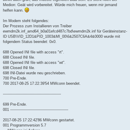
Medion: Geät wird vorbereitet. Würde mich freuen, wenn mir jemand
helfen kann.
Im Modem steht folgendes:
Der Prozess zum Installieren von Treiber
ewmdm2k.inf_amd64_b0a01efcd487c7bd\ewmdm2k.inf für Geräteinstanz-
ID USB\VID_12D1&PID_1003&MI_00\6&2507C6A&4&0000 wurde mit
folgendem Status beendet: 0x0.
688 Opened INI file with access "rt".
688 Closed INI file.
688 Opened INI file with access "wt".
698 Closed INI file.
698 INI-Datei wurde neu geschrieben.
700 Pre-Ende.
700 2017-08-25 17:22:39'54 MWconn beendet.
--------------------------------------------------
699 Pre-Ende.
001 --------------------------------------------------
2017-08-25 17:22:42'86 MWconn gestartet.
001 Programmversion 5.7