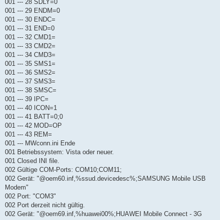
001 --- 28 SDLY=0
001 --- 29 ENDM=0
001 --- 30 ENDC=
001 --- 31 END=0
001 --- 32 CMD1=
001 --- 33 CMD2=
001 --- 34 CMD3=
001 --- 35 SMS1=
001 --- 36 SMS2=
001 --- 37 SMS3=
001 --- 38 SMSC=
001 --- 39 IPC=
001 --- 40 ICON=1
001 --- 41 BATT=0;0
001 --- 42 MOD=OP
001 --- 43 REM=
001 --- MWconn.ini Ende
001 Betriebssystem: Vista oder neuer.
001 Closed INI file.
002 Gültige COM-Ports: COM10;COM11;
002 Gerät: "@oem60.inf,%ssud.devicedesc%;SAMSUNG Mobile USB
Modem"
002 Port: "COM3"
002 Port derzeit nicht gültig.
002 Gerät: "@oem69.inf,%huawei00%;HUAWEI Mobile Connect - 3G