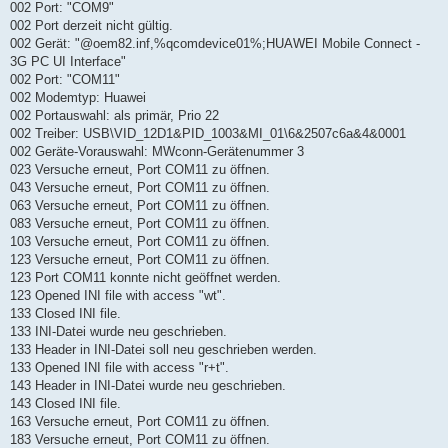
002 Port: "COM9"
002 Port derzeit nicht gültig.
002 Gerät: "@oem82.inf,%qcomdevice01%;HUAWEI Mobile Connect -
3G PC UI Interface"
002 Port: "COM11"
002 Modemtyp: Huawei
002 Portauswahl: als primär, Prio 22
002 Treiber: USB\VID_12D1&PID_1003&MI_01\6&2507c6a&4&0001
002 Geräte-Vorauswahl: MWconn-Gerätenummer 3
023 Versuche erneut, Port COM11 zu öffnen.
043 Versuche erneut, Port COM11 zu öffnen.
063 Versuche erneut, Port COM11 zu öffnen.
083 Versuche erneut, Port COM11 zu öffnen.
103 Versuche erneut, Port COM11 zu öffnen.
123 Versuche erneut, Port COM11 zu öffnen.
123 Port COM11 konnte nicht geöffnet werden.
123 Opened INI file with access "wt".
133 Closed INI file.
133 INI-Datei wurde neu geschrieben.
133 Header in INI-Datei soll neu geschrieben werden.
133 Opened INI file with access "r+t".
143 Header in INI-Datei wurde neu geschrieben.
143 Closed INI file.
163 Versuche erneut, Port COM11 zu öffnen.
183 Versuche erneut, Port COM11 zu öffnen.