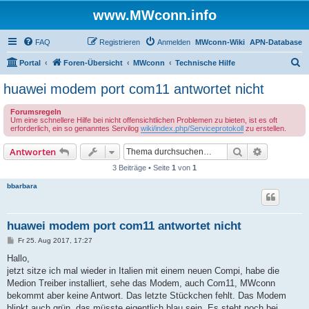
www.MWconn.info
FAQ
Registrieren
Anmelden
MWconn-Wiki
APN-Database
S
Portal
Foren-Übersicht
MWconn
Technische Hilfe
u
huawei modem port com11 antwortet nicht
c
Forumsregeln
h
Um eine schnellere Hilfe bei nicht offensichtlichen Problemen zu bieten, ist es oft
erforderlich, ein so genanntes Servilog
wiki/index.php/Serviceprotokoll
zu erstellen.
e
Suche
Erweiterte
Antworten
3 Beiträge • Seite
1
von
1
bbarbara
huawei modem port com11 antwortet nicht
B
Fr 25. Aug 2017, 17:27
e
i
Hallo,
t
jetzt sitze ich mal wieder in Italien mit einem neuen Compi, habe die
r
a
Medion Treiber installiert, sehe das Modem, auch Com11, MWconn
g
bekommt aber keine Antwort. Das letzte Stückchen fehlt. Das Modem
blinkt auch grün, das müsste eigentlich blau sein. Es steht noch bei