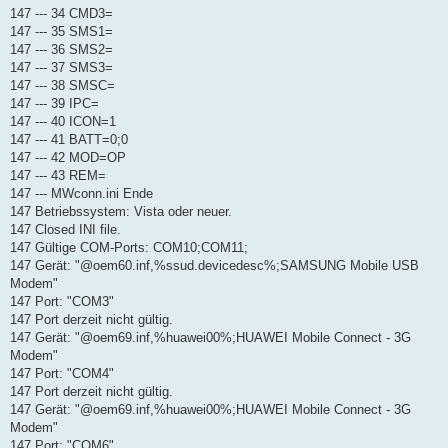
147 --- 34 CMD3=
147 --- 35 SMS1=
147 --- 36 SMS2=
147 --- 37 SMS3=
147 --- 38 SMSC=
147 --- 39 IPC=
147 --- 40 ICON=1
147 --- 41 BATT=0;0
147 --- 42 MOD=OP
147 --- 43 REM=
147 --- MWconn.ini Ende
147 Betriebssystem: Vista oder neuer.
147 Closed INI file.
147 Gültige COM-Ports: COM10;COM11;
147 Gerät: "@oem60.inf,%ssud.devicedesc%;SAMSUNG Mobile USB
Modem"
147 Port: "COM3"
147 Port derzeit nicht gültig.
147 Gerät: "@oem69.inf,%huawei00%;HUAWEI Mobile Connect - 3G
Modem"
147 Port: "COM4"
147 Port derzeit nicht gültig.
147 Gerät: "@oem69.inf,%huawei00%;HUAWEI Mobile Connect - 3G
Modem"
147 Port: "COM6"