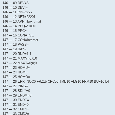
146 --- 09 DEV=3
146 --- 10 DEVI=
146 --- 11 PIN=xxxx
146 --- 12 NET=22201
146 --- 13 APN=ibox.tim.it
146 --- 14 PPQ=*100#
146 --- 15 PPC=
147 --- 16 CONA=SE
147 --- 17 CON=Internet
147 --- 18 PASS=
147 --- 19 DAY=
147 --- 20 RND=1;1
147 --- 21 MAXV=0;0;0
147 --- 22 MAXT=0;0;0
147 --- 23 HOMU=
147 --- 24 HOMI=
147 --- 25 HOMO=
147 --- 26 ERR=NOC0 FRZ15 CRC50 TME10 ALG10 FRM10 BUF10 L4
147 --- 27 PING=
147 --- 28 SDLY=0
147 --- 29 ENDM=0
147 --- 30 ENDC=
147 --- 31 END=0
147 --- 32 CMD1=
147 --- 33 CMD2=