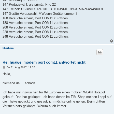
147 Portauswahl: als primär, Prio 22
147 Treiber: USB\VID_12D1&PID_1003&MI_01\6&2507c6a&4&0001
147 Geräte-Vorauswahl: MWconn-Gerätenummer 3
168 Versuche erneut, Port COM11 zu öffnen.
188 Versuche erneut, Port COM11 zu öffnen.
208 Versuche erneut, Port COM11 zu öffnen.
228 Versuche erneut, Port COM11 zu öffnen.
248 Versuche erneut, Port COM11 zu öffnen.
bbarbara
Re: huawei modem port com11 antwortet nicht
B
Do 31. Aug 2017, 19:35
e
i
Hallo,
t
r
a
niemand da.... schade.
g
Ich habe mir inzwischen für 99 Euronen einen mobilen WLAN Hotspot
gekauft. Das hat geklappt. Ich habe denen im TIM-Shop meinen Lappi auf
die Theke gepackt und gesagt, ich möchte online gehen. Beim dritten
Versuch hats geklappt. Warum auch immer...