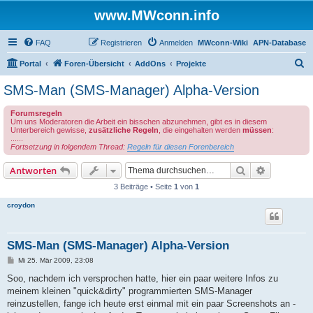
www.MWconn.info
FAQ
Registrieren
Anmelden
MWconn-Wiki
APN-Database
S
Portal
Foren-Übersicht
AddOns
Projekte
u
SMS-Man (SMS-Manager) Alpha-Version
c
Forumsregeln
h
Um uns Moderatoren die Arbeit ein bisschen abzunehmen, gibt es in diesem
Unterbereich gewisse,
zusätzliche Regeln
, die eingehalten werden
müssen
:
e
......
Fortsetzung in folgendem Thread:
Regeln für diesen Forenbereich
Suche
Erweiterte
Antworten
3 Beiträge • Seite
1
von
1
croydon
SMS-Man (SMS-Manager) Alpha-Version
B
Mi 25. Mär 2009, 23:08
e
i
Soo, nachdem ich versprochen hatte, hier ein paar weitere Infos zu
t
meinem kleinen "quick&dirty" programmierten SMS-Manager
r
a
reinzustellen, fange ich heute erst einmal mit ein paar Screenshots an -
g