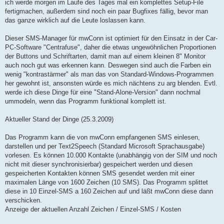
ich werde morgen im Laufe des Tages mal ein komplettes Setup-File
fertigmachen, außerdem sind noch ein paar Bugfixes fällig, bevor man
das ganze wirklich auf die Leute loslassen kann.
Dieser SMS-Manager für mwConn ist optimiert für den Einsatz in der Car-
PC-Software "Centrafuse", daher die etwas ungewöhnlichen Proportionen
der Buttons und Schriftarten, damit man auf einem kleinen 8" Monitor
auch noch gut was erkennen kann. Deswegen sind auch die Farben ein
wenig "kontrastärmer" als man das von Standard-Windows-Programmen
her gewohnt ist, ansonsten würde es mich nächtens zu arg blenden. Evtl.
werde ich diese Dinge für eine "Stand-Alone-Version" dann nochmal
ummodeln, wenn das Programm funktional komplett ist.
Aktueller Stand der Dinge (25.3.2009)
Das Programm kann die von mwConn empfangenen SMS einlesen,
darstellen und per Text2Speech (Standard Microsoft Sprachausgabe)
vorlesen. Es können 10.000 Kontakte (unabhängig von der SIM und noch
nicht mit dieser synchronisierbar) gespeichert werden und diesen
gespeicherten Kontakten können SMS gesendet werden mit einer
maximalen Länge von 1600 Zeichen (10 SMS). Das Programm splittet
diese in 10 Einzel-SMS a 160 Zeichen auf und läßt mwConn diese dann
verschicken.
Anzeige der aktuellen Anzahl Zeichen / Einzel-SMS / Kosten