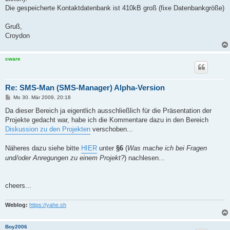
Die gespeicherte Kontaktdatenbank ist 410kB groß (fixe Datenbankgröße)
Gruß,
Croydon
cware
Re: SMS-Man (SMS-Manager) Alpha-Version
B
Mo 30. Mär 2009, 20:18
e
i
Da dieser Bereich ja eigentlich ausschließlich für die Präsentation der
t
Projekte gedacht war, habe ich die Kommentare dazu in den Bereich
r
a
Diskussion zu den Projekten
verschoben...
g
Näheres dazu siehe bitte
HIER
unter
§6
(
Was mache ich bei Fragen
und/oder Anregungen zu einem Projekt?
) nachlesen...
cheers...
Weblog:
https://yahe.sh
Boy2006