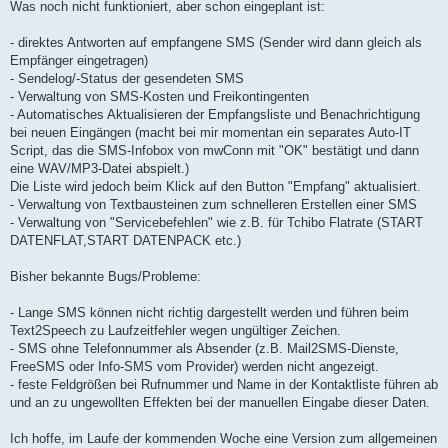
Was noch nicht funktioniert, aber schon eingeplant ist:
- direktes Antworten auf empfangene SMS (Sender wird dann gleich als
Empfänger eingetragen)
- Sendelog/-Status der gesendeten SMS
- Verwaltung von SMS-Kosten und Freikontingenten
- Automatisches Aktualisieren der Empfangsliste und Benachrichtigung
bei neuen Eingängen (macht bei mir momentan ein separates Auto-IT
Script, das die SMS-Infobox von mwConn mit "OK" bestätigt und dann
eine WAV/MP3-Datei abspielt.)
Die Liste wird jedoch beim Klick auf den Button "Empfang" aktualisiert.
- Verwaltung von Textbausteinen zum schnelleren Erstellen einer SMS
- Verwaltung von "Servicebefehlen" wie z.B. für Tchibo Flatrate (START
DATENFLAT,START DATENPACK etc.)
Bisher bekannte Bugs/Probleme:
- Lange SMS können nicht richtig dargestellt werden und führen beim
Text2Speech zu Laufzeitfehler wegen ungültiger Zeichen.
- SMS ohne Telefonnummer als Absender (z.B. Mail2SMS-Dienste,
FreeSMS oder Info-SMS vom Provider) werden nicht angezeigt.
- feste Feldgrößen bei Rufnummer und Name in der Kontaktliste führen ab
und an zu ungewollten Effekten bei der manuellen Eingabe dieser Daten.
Ich hoffe, im Laufe der kommenden Woche eine Version zum allgemeinen