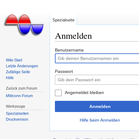
Spezialseite
Anmelden
Wechseln zu:
Navigation
,
Suche
Benutzername
Wiki-Start
Letzte Änderungen
Passwort
Zufällige Seite
Hilfe
Zurück zum Forum
Angemeldet bleiben
MWconn-Forum
Anmelden
Werkzeuge
Spezialseiten
Druckversion
Hilfe beim Anmelden